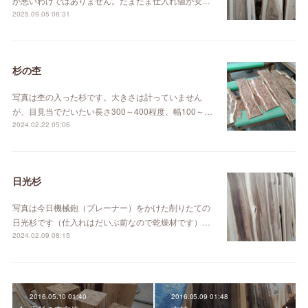
が悪いわけではありません。たまたま仕入れ値が安…
2025.09.05 08:31
杉の杢
写真は杢の入った杉です。大きさは計っていません
が、目見当でだいたい長さ300～400程度、幅100～…
2024.02.22 05:06
日光杉
写真は今日機械鉋（プレーナー）をかけた削りたての
日光杉です（仕入れはだいぶ前なので乾燥材です）…
2024.02.09 08:15
2016.05.10 01:40
2016.05.09 01:48