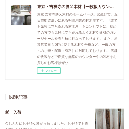
東京・吉祥寺の勝又木材【一枚板カウンター】
東京 吉祥寺勝又木材のホームページ。武蔵野市、五
日市街道沿いにある明治創業の材木屋です。 「誰で
も気軽に立ち寄れる材木屋」をコンセプトに、初め
ての方でも気軽に立ち寄れるよう木材や建材のガレ
ージセールを春と秋に行なっております。 また、通
常営業日もDIYに使える木材や合板など、一般の方
への小売・配送（有料）に対応しております。 店舗
の改装などで良質な無垢のカウンターや内装材をお
探しのお客様はぜひ。
フォロー
関連記事
杉 入荷
久しぶりにお手頃な杉が入荷しました。お手頃でも物