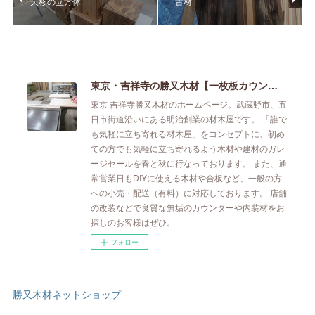
天杉の立方体
古材
東京・吉祥寺の勝又木材【一枚板カウンター】
東京 吉祥寺勝又木材のホームページ。武蔵野市、五
日市街道沿いにある明治創業の材木屋です。 「誰で
も気軽に立ち寄れる材木屋」をコンセプトに、初め
ての方でも気軽に立ち寄れるよう木材や建材のガレ
ージセールを春と秋に行なっております。 また、通
常営業日もDIYに使える木材や合板など、一般の方
への小売・配送（有料）に対応しております。 店舗
の改装などで良質な無垢のカウンターや内装材をお
探しのお客様はぜひ。
フォロー
勝又木材ネットショップ