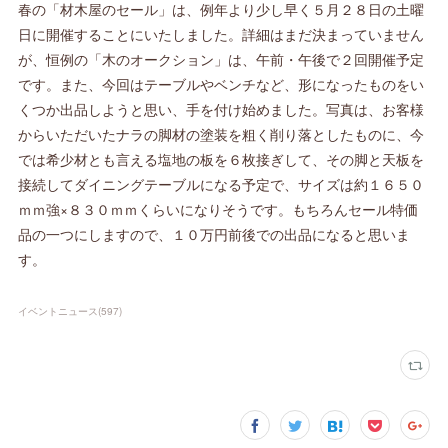
春の「材木屋のセール」は、例年より少し早く５月２８日の土曜
日に開催することにいたしました。詳細はまだ決まっていません
が、恒例の「木のオークション」は、午前・午後で２回開催予定
です。また、今回はテーブルやベンチなど、形になったものをい
くつか出品しようと思い、手を付け始めました。写真は、お客様
からいただいたナラの脚材の塗装を粗く削り落としたものに、今
では希少材とも言える塩地の板を６枚接ぎして、その脚と天板を
接続してダイニングテーブルになる予定で、サイズは約１６５０
ｍｍ強×８３０ｍｍくらいになりそうです。もちろんセール特価
品の一つにしますので、１０万円前後での出品になると思いま
す。
イベントニュース
(
597
)