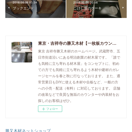
2016.05.08 03:54
2016.05.05 00:06
ブックエンド
こけし屋のケーキ
東京・吉祥寺の勝又木材【一枚板カウンター】
東京 吉祥寺勝又木材のホームページ。武蔵野市、五
日市街道沿いにある明治創業の材木屋です。 「誰で
も気軽に立ち寄れる材木屋」をコンセプトに、初め
ての方でも気軽に立ち寄れるよう木材や建材のガレ
ージセールを春と秋に行なっております。 また、通
常営業日もDIYに使える木材や合板など、一般の方
への小売・配送（有料）に対応しております。 店舗
の改装などで良質な無垢のカウンターや内装材をお
探しのお客様はぜひ。
フォロー
勝又木材ネットショップ