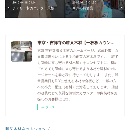
2016.04.18 01:04
2016.04.15 01:36
チェリー材カウンター天板
今月の特価品
東京・吉祥寺の勝又木材【一枚板カウンター】
東京 吉祥寺勝又木材のホームページ。武蔵野市、五
日市街道沿いにある明治創業の材木屋です。 「誰で
も気軽に立ち寄れる材木屋」をコンセプトに、初め
ての方でも気軽に立ち寄れるよう木材や建材のガレ
ージセールを春と秋に行なっております。 また、通
常営業日もDIYに使える木材や合板など、一般の方
への小売・配送（有料）に対応しております。 店舗
の改装などで良質な無垢のカウンターや内装材をお
探しのお客様はぜひ。
フォロー
勝又木材ネットショップ