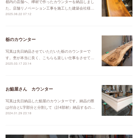
都内の店舗へ、欅材で作ったカウンターを納品しまし
た。店舗リノベーション工事を施工した建築会社様…
2025.08.22 07:12
栃のカウンター
写真は先日納品させていただいた栃のカウンターで
す。杢が本当に良く、こちらも楽しい仕事をさせて…
2025.03.17 23:14
お鮨屋さん カウンター
写真は先日納品した鮨屋のカウンターです。納品の際
は付台とL字部分と分割して（計4部材）納品するの…
2024.01.29 23:18