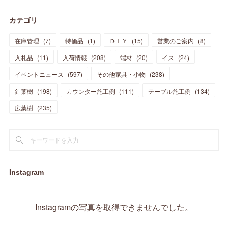
(
28
)
(
19
)
(
23
)
(
18
)
(
10
)
(
10
)
(
7
)
(
7
)
(
13
)
(
5
)
カテゴリ
(
11
)
(
44
)
(
14
)
(
31
)
(
28
)
(
15
)
(
12
)
(
7
)
(
8
)
(
11
)
(
14
)
在庫管理
(
7
)
特価品
(
1
)
ＤＩＹ
(
15
)
営業のご案内
(
8
)
(
23
)
(
23
)
(
17
)
(
18
)
(
13
)
(
23
)
(
5
)
(
5
)
(
10
)
(
14
)
入札品
(
11
)
入荷情報
(
208
)
端材
(
20
)
イス
(
24
)
(
17
)
(
20
)
(
3
)
(
11
)
(
14
)
(
6
)
(
9
)
(
11
)
(
15
)
イベントニュース
(
597
)
その他家具・小物
(
238
)
(
12
)
(
17
)
(
18
)
針葉樹
(
12
(
198
)
)
カウンター施工例
(
111
)
テーブル施工例
(
134
)
(
11
)
(
13
)
(
13
)
(
9
)
広葉樹
(
235
)
(
15
)
(
19
)
(
16
)
(
13
)
(
10
)
(
16
)
(
11
)
(
13
)
(
14
)
(
14
)
(
13
)
(
13
)
(
20
)
(
4
)
(
15
)
(
8
)
(
18
)
(
16
)
Instagram
(
16
)
(
10
)
(
16
)
(
13
)
(
11
)
(
13
)
(
2
)
Instagramの写真を取得できませんでした。
(
9
)
(
1
)