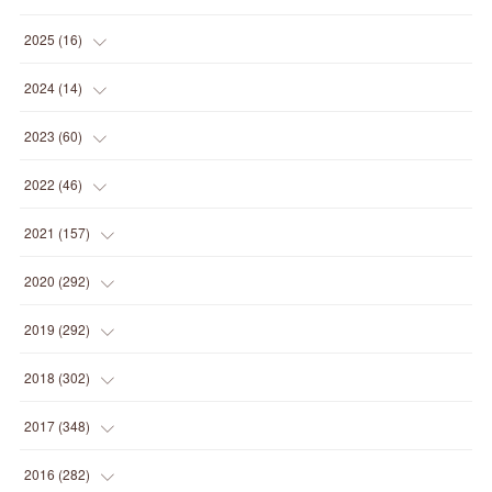
(
1
)
2025
(
16
)
(
2
)
2024
(
14
)
(
1
)
(
1
)
2023
(
60
)
(
1
)
(
2
)
(
1
)
2022
(
46
)
(
4
)
(
1
)
(
3
)
(
2
)
2021
(
157
)
(
2
)
(
7
)
(
5
)
(
1
)
(
6
)
2020
(
292
)
(
1
)
(
3
)
(
5
)
(
3
)
(
27
)
(
14
)
2019
(
292
)
(
5
)
(
4
)
(
4
)
(
14
)
(
35
)
(
21
)
2018
(
302
)
(
5
)
(
8
)
(
11
)
(
22
)
(
35
)
(
18
)
2017
(
348
)
(
6
)
(
2
)
(
7
)
(
22
)
(
37
)
(
29
)
(
23
)
2016
(
282
)