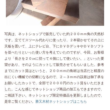
写真は、ネットショップで販売していた約２００ｍｍ角の天然杉
です。立ててスツール代わりに使ったり、２本寝かせてその上に
天板を置いて、上にテレビ台、下にＤＶＤデッキやＤＶＤソフト
を並べたりといった使い方を考えていたのですが、今回、お客様
より「長さを２０㎝に切って４個にして使いたい。」といった要
望があり、そのようにカットして販売させてもらいました。参考
までにカット賃はというと、２００ｍｍの角材は当店だと精度の
出にくい機械での切断になるので、２～３ｍｍの誤差は御了承を
お願いしたカットで、全部で２０００円のカット賃をいただきま
した。こんな感じでネットショップ商品の加工もできますので、
ご相談下さい。ネットショップ限定特価品を更新しましたので、
是非ご覧ください。
勝又木材ネットショップはこちら