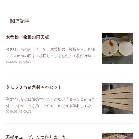
関連記事
木曽桧一枚板の円天板
お客様からのオーダーで、木曽桧の一枚板から、直径
４２０ｍｍの円を４枚切り出しました。１枚だけ無…
2020.06.29 00:50
タモ５０ｍｍ角材４本セット
注文でしかほぼ販売することのない「タモ５０ｍｍ角
材」ですが、長さ約１２００ｍｍで４本製材してみ…
2019.03.15 00:32
天杉キューブ、５つ作りました。