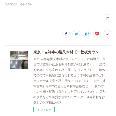
その他家具・小物
(
238
)
東京・吉祥寺の勝又木材【一枚板カウンター】
東京 吉祥寺勝又木材のホームページ。武蔵野市、五
日市街道沿いにある明治創業の材木屋です。 「誰で
も気軽に立ち寄れる材木屋」をコンセプトに、初め
ての方でも気軽に立ち寄れるよう木材や建材のガレ
ージセールを春と秋に行なっております。 また、通
常営業日もDIYに使える木材や合板など、一般の方
への小売・配送（有料）に対応しております。 店舗
の改装などで良質な無垢のカウンターや内装材をお
探しのお客様はぜひ。
フォロー