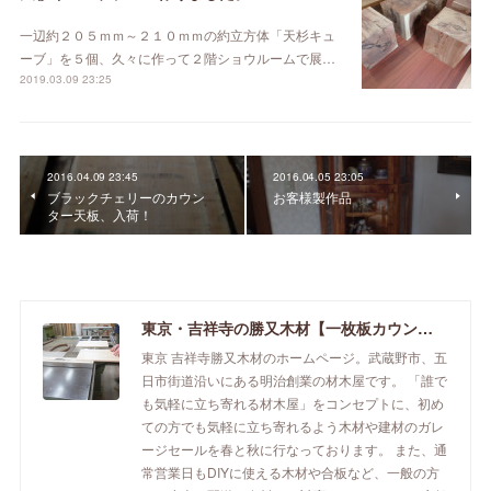
一辺約２０５ｍｍ～２１０ｍｍの約立方体「天杉キュ
ーブ」を５個、久々に作って２階ショウルームで展…
2019.03.09 23:25
2016.04.09 23:45
2016.04.05 23:05
ブラックチェリーのカウン
お客様製作品
ター天板、入荷！
東京・吉祥寺の勝又木材【一枚板カウンター】
東京 吉祥寺勝又木材のホームページ。武蔵野市、五
日市街道沿いにある明治創業の材木屋です。 「誰で
も気軽に立ち寄れる材木屋」をコンセプトに、初め
ての方でも気軽に立ち寄れるよう木材や建材のガレ
ージセールを春と秋に行なっております。 また、通
常営業日もDIYに使える木材や合板など、一般の方