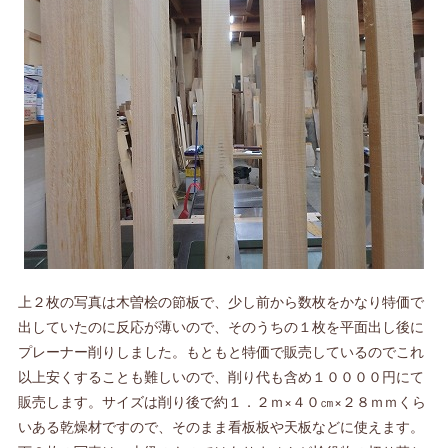
上２枚の写真は木曽桧の節板で、少し前から数枚をかなり特価で
出していたのに反応が薄いので、そのうちの１枚を平面出し後に
プレーナー削りしました。もともと特価で販売しているのでこれ
以上安くすることも難しいので、削り代も含め１００００円にて
販売します。サイズは削り後で約１．２ｍ×４０㎝×２８ｍｍくら
いある乾燥材ですので、そのまま看板板や天板などに使えます。