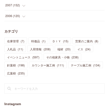
(
32
)
(
22
)
(
30
)
(
25
)
(
11
)
(
13
)
(
15
)
(
10
)
(
8
)
(
13
)
2007
(
152
)
(
21
)
(
33
)
(
20
)
(
29
)
(
44
)
(
11
)
(
14
)
(
12
)
(
9
)
(
8
)
(
13
)
(
9
)
2006
(
120
)
(
39
)
(
30
)
(
28
)
(
19
)
(
23
)
(
18
)
(
10
)
(
10
)
(
7
)
(
7
)
(
13
)
(
5
)
カテゴリ
(
11
)
(
44
)
(
14
)
(
31
)
(
28
)
(
15
)
(
12
)
(
7
)
(
8
)
(
11
)
(
14
)
在庫管理
(
7
)
特価品
(
1
)
ＤＩＹ
(
15
)
営業のご案内
(
8
)
(
23
)
(
23
)
(
17
)
(
18
)
(
13
)
(
23
)
(
5
)
(
5
)
(
10
)
(
14
)
入札品
(
11
)
入荷情報
(
208
)
端材
(
20
)
イス
(
24
)
(
17
)
(
20
)
(
3
)
(
11
)
(
14
)
(
6
)
(
9
)
(
11
)
(
15
)
イベントニュース
(
597
)
その他家具・小物
(
238
)
(
12
)
(
17
)
(
18
)
針葉樹
(
12
(
198
)
)
カウンター施工例
(
111
)
テーブル施工例
(
134
)
(
11
)
(
13
)
(
13
)
(
9
)
広葉樹
(
235
)
(
15
)
(
19
)
(
16
)
(
13
)
(
10
)
(
16
)
(
11
)
(
13
)
(
14
)
(
14
)
(
13
)
(
13
)
(
20
)
(
4
)
(
15
)
(
8
)
(
18
)
(
16
)
Instagram
(
16
)
(
10
)
(
16
)
(
13
)