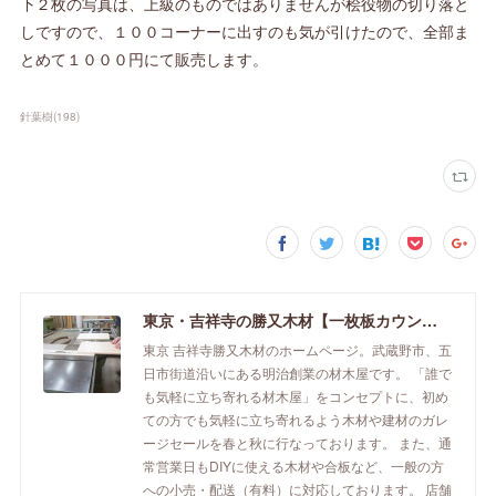
下２枚の写真は、上級のものではありませんが桧役物の切り落と
しですので、１００コーナーに出すのも気が引けたので、全部ま
とめて１０００円にて販売します。
針葉樹
(
198
)
東京・吉祥寺の勝又木材【一枚板カウンター】
東京 吉祥寺勝又木材のホームページ。武蔵野市、五
日市街道沿いにある明治創業の材木屋です。 「誰で
も気軽に立ち寄れる材木屋」をコンセプトに、初め
ての方でも気軽に立ち寄れるよう木材や建材のガレ
ージセールを春と秋に行なっております。 また、通
常営業日もDIYに使える木材や合板など、一般の方
への小売・配送（有料）に対応しております。 店舗