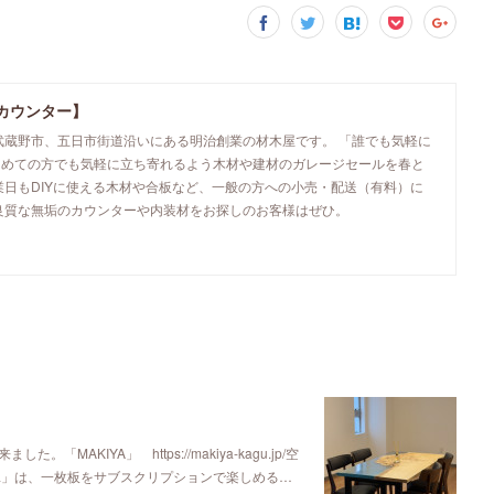
カウンター】
武蔵野市、五日市街道沿いにある明治創業の材木屋です。 「誰でも気軽に
初めての方でも気軽に立ち寄れるよう木材や建材のガレージセールを春と
業日もDIYに使える木材や合板など、一般の方への小売・配送（有料）に
良質な無垢のカウンターや内装材をお探しのお客様はぜひ。
KIYA」 https://makiya-kagu.jp/空
ya」は、一枚板をサブスクリプションで楽しめる…