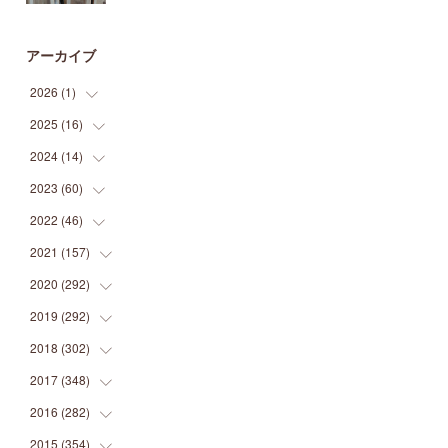
アーカイブ
2026
(
1
)
2025
(
16
(
1
)
)
2024
(
14
(
2
)
)
(
1
)
2023
(
60
(
1
)
)
(
1
)
(
2
)
2022
(
46
(
1
)
)
(
4
)
(
1
)
(
3
)
2021
(
157
(
2
)
)
(
2
)
(
7
)
(
5
)
(
1
)
2020
(
292
(
6
)
)
(
1
)
(
3
)
(
5
)
(
3
)
(
27
)
2019
(
292
(
14
)
)
(
5
)
(
4
)
(
4
)
(
14
)
(
35
)
2018
(
302
(
21
)
)
(
5
)
(
8
)
(
11
)
(
22
)
(
35
)
2017
(
348
(
18
)
)
(
6
)
(
2
)
(
7
)
(
22
)
(
37
)
(
29
)
2016
(
282
(
23
)
)
(
8
)
(
6
)
(
8
)
(
22
)
(
22
)
(
14
)
(
37
)
2015
(
354
(
18
)
)