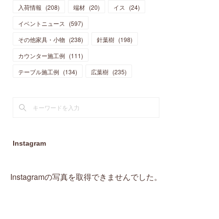
入荷情報
(
208
)
端材
(
20
)
イス
(
24
)
(
15
)
(
19
)
(
16
)
(
13
)
(
10
)
(
16
)
(
11
)
イベントニュース
(
597
)
(
13
)
(
14
)
(
14
)
(
13
)
(
13
)
(
20
)
その他家具・小物
(
4
)
(
238
)
針葉樹
(
198
)
(
15
)
(
8
)
(
18
)
(
16
)
(
16
)
カウンター施工例
(
10
)
(
111
)
(
16
)
(
13
)
(
11
)
(
13
)
テーブル施工例
(
2
)
(
134
)
広葉樹
(
235
)
(
9
)
(
1
)
Instagram
Instagramの写真を取得できませんでした。