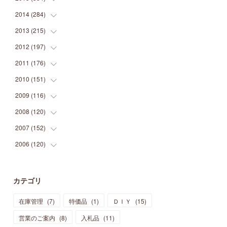
(
9
)
(
5
)
(
9
)
(
25
)
(
16
)
(
15
)
(
26
)
(
30
)
2014
(
284
(
15
)
)
(
12
)
(
5
)
(
12
)
(
25
)
(
22
)
(
12
)
(
20
)
(
28
)
(
45
)
2013
(
215
(
13
)
)
(
2
)
(
5
)
(
14
)
(
24
)
(
20
)
(
19
)
(
16
)
(
23
)
(
33
)
(
34
)
2012
(
197
(
11
)
)
(
5
)
(
21
)
(
24
)
(
40
)
(
28
)
(
24
)
(
13
)
(
24
)
(
29
)
(
31
)
2011
(
176
(
6
)
)
(
14
)
(
21
)
(
18
)
(
37
)
(
35
)
(
21
)
(
18
)
(
20
)
(
20
)
(
27
)
2010
(
151
(
13
)
)
(
14
)
(
35
)
(
19
)
(
34
)
(
37
)
(
20
)
(
24
)
(
22
)
(
18
)
(
26
)
(
22
)
2009
(
116
(
12
)
)
(
23
)
(
30
)
(
27
)
(
26
)
(
46
)
(
41
)
(
24
)
(
10
)
(
12
)
(
15
)
(
15
)
2008
(
120
(
6
)
)
(
12
)
(
48
)
(
32
)
(
22
)
(
30
)
(
25
)
(
11
)
(
13
)
(
15
)
(
10
)
(
8
)
2007
(
152
(
13
)
)
(
21
)
(
33
)
(
20
)
(
29
)
(
44
)
(
11
)
(
14
)
(
12
)
(
9
)
(
8
)
(
13
)
2006
(
120
(
9
)
)
(
39
)
(
30
)
(
28
)
(
19
)
(
23
)
(
18
)
(
10
)
(
10
)
(
7
)
(
7
)
(
13
)
(
5
)
(
11
)
(
44
)
(
14
)
(
31
)
(
28
)
(
15
)
(
12
)
(
7
)
(
8
)
(
11
)
(
14
)
カテゴリ
(
23
)
(
23
)
(
17
)
(
18
)
(
13
)
(
23
)
(
5
)
(
5
)
(
10
)
(
14
)
在庫管理
(
7
)
特価品
(
1
)
ＤＩＹ
(
15
)
(
17
)
(
20
)
(
3
)
(
11
)
(
14
)
(
6
)
(
9
)
(
11
)
(
15
)
営業のご案内
(
8
)
入札品
(
11
)
(
12
)
(
17
)
(
18
)
(
12
)
(
11
)
(
13
)
(
13
)
(
9
)