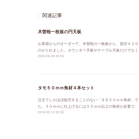
関連記事
木曽桧一枚板の円天板
お客様からのオーダーで、木曽桧の一枚板から、直径４２０
のがとれました。カウンター天板やテーブル天板だけでなく
2020.06.29 00:50
タモ５０ｍｍ角材４本セット
注文でしかほぼ販売することのない「タモ５０ｍｍ角材」で
た。５０ｍｍに仕上げるには５５ｍｍ以上の角材が必要で、
2019.03.15 00:32