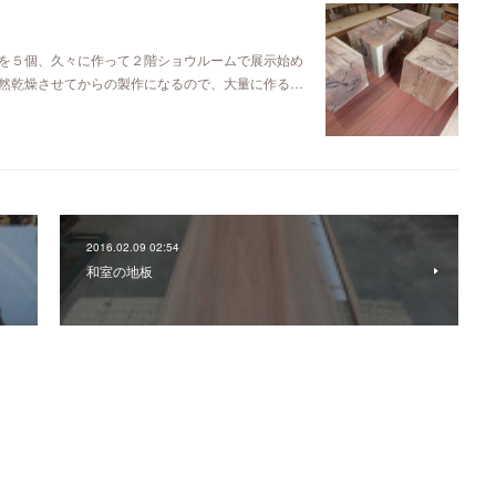
を５個、久々に作って２階ショウルームで展示始め
然乾燥させてからの製作になるので、大量に作る…
2016.02.09 02:54
和室の地板