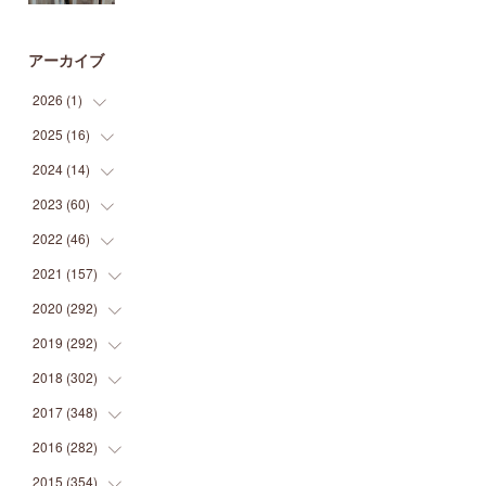
アーカイブ
2026
(
1
)
2025
(
16
(
1
)
)
2024
(
14
(
2
)
)
(
1
)
2023
(
60
(
1
)
)
(
1
)
(
2
)
2022
(
46
(
1
)
)
(
4
)
(
1
)
(
3
)
2021
(
157
(
2
)
)
(
2
)
(
7
)
(
5
)
(
1
)
2020
(
292
(
6
)
)
(
1
)
(
3
)
(
5
)
(
3
)
(
27
)
2019
(
292
(
14
)
)
(
5
)
(
4
)
(
4
)
(
14
)
(
35
)
2018
(
302
(
21
)
)
(
5
)
(
8
)
(
11
)
(
22
)
(
35
)
2017
(
348
(
18
)
)
(
6
)
(
2
)
(
7
)
(
22
)
(
37
)
(
29
)
2016
(
282
(
23
)
)
(
8
)
(
6
)
(
8
)
(
22
)
(
22
)
(
14
)
(
37
)
2015
(
354
(
18
)
)