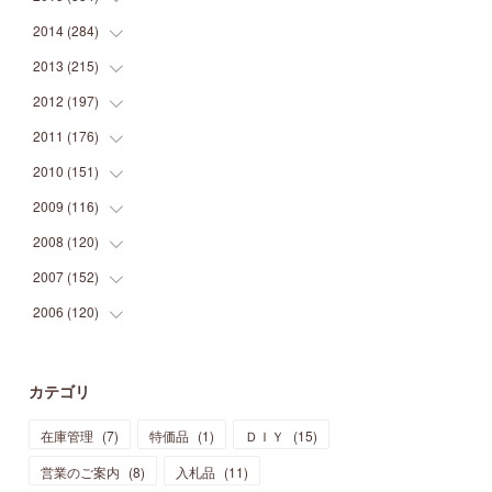
(
9
)
(
5
)
(
9
)
(
25
)
(
16
)
(
15
)
(
26
)
(
30
)
2014
(
284
(
15
)
)
(
12
)
(
5
)
(
12
)
(
25
)
(
22
)
(
12
)
(
20
)
(
28
)
(
45
)
2013
(
215
(
13
)
)
(
2
)
(
5
)
(
14
)
(
24
)
(
20
)
(
19
)
(
16
)
(
23
)
(
33
)
(
34
)
2012
(
197
(
11
)
)
(
5
)
(
21
)
(
24
)
(
40
)
(
28
)
(
24
)
(
13
)
(
24
)
(
29
)
(
31
)
2011
(
176
(
6
)
)
(
14
)
(
21
)
(
18
)
(
37
)
(
35
)
(
21
)
(
18
)
(
20
)
(
20
)
(
27
)
2010
(
151
(
13
)
)
(
14
)
(
35
)
(
19
)
(
34
)
(
37
)
(
20
)
(
24
)
(
22
)
(
18
)
(
26
)
(
22
)
2009
(
116
(
12
)
)
(
23
)
(
30
)
(
27
)
(
26
)
(
46
)
(
41
)
(
24
)
(
10
)
(
12
)
(
15
)
(
15
)
2008
(
120
(
6
)
)
(
12
)
(
48
)
(
32
)
(
22
)
(
30
)
(
25
)
(
11
)
(
13
)
(
15
)
(
10
)
(
8
)
2007
(
152
(
13
)
)
(
21
)
(
33
)
(
20
)
(
29
)
(
44
)
(
11
)
(
14
)
(
12
)
(
9
)
(
8
)
(
13
)
2006
(
120
(
9
)
)
(
39
)
(
30
)
(
28
)
(
19
)
(
23
)
(
18
)
(
10
)
(
10
)
(
7
)
(
7
)
(
13
)
(
5
)
(
11
)
(
44
)
(
14
)
(
31
)
(
28
)
(
15
)
(
12
)
(
7
)
(
8
)
(
11
)
(
14
)
カテゴリ
(
23
)
(
23
)
(
17
)
(
18
)
(
13
)
(
23
)
(
5
)
(
5
)
(
10
)
(
14
)
在庫管理
(
7
)
特価品
(
1
)
ＤＩＹ
(
15
)
(
17
)
(
20
)
(
3
)
(
11
)
(
14
)
(
6
)
(
9
)
(
11
)
(
15
)
営業のご案内
(
8
)
入札品
(
11
)
(
12
)
(
17
)
(
18
)
(
12
)
(
11
)
(
13
)
(
13
)
(
9
)