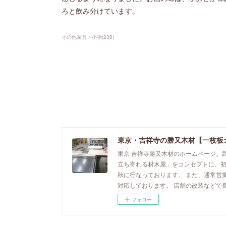
ろと飲み分けています。
その他家具・小物
(
238
)
東京・吉祥寺の勝又木材【一枚板
東京 吉祥寺勝又木材のホームページ。
立ち寄れる材木屋」をコンセプトに、
秋に行なっております。 また、通常営
対応しております。 店舗の改装などで
フォロー