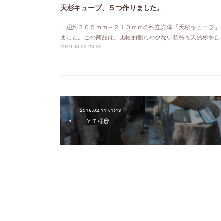
天杉キューブ、５つ作りました。
一辺約２０５ｍｍ～２１０ｍｍの約立方体「天杉キューブ」
ました。この商品は、比較的割れの少ない芯持ち天然杉を自
2019.03.09 23:25
2016.02.11 01:43
ＹＴ様邸