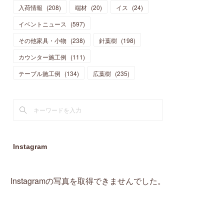
入荷情報
(
208
)
端材
(
20
)
イス
(
24
)
(
15
)
(
19
)
(
16
)
(
13
)
(
10
)
(
16
)
(
11
)
イベントニュース
(
597
)
(
13
)
(
14
)
(
14
)
(
13
)
(
13
)
(
20
)
その他家具・小物
(
4
)
(
238
)
針葉樹
(
198
)
(
15
)
(
8
)
(
18
)
(
16
)
(
16
)
カウンター施工例
(
10
)
(
111
)
(
16
)
(
13
)
(
11
)
(
13
)
テーブル施工例
(
2
)
(
134
)
広葉樹
(
235
)
(
9
)
(
1
)
Instagram
Instagramの写真を取得できませんでした。