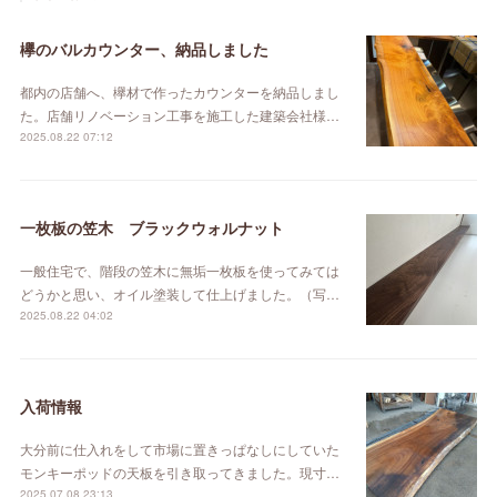
欅のバルカウンター、納品しました
都内の店舗へ、欅材で作ったカウンターを納品しまし
た。店舗リノベーション工事を施工した建築会社様…
2025.08.22 07:12
一枚板の笠木 ブラックウォルナット
一般住宅で、階段の笠木に無垢一枚板を使ってみては
どうかと思い、オイル塗装して仕上げました。（写…
2025.08.22 04:02
入荷情報
大分前に仕入れをして市場に置きっぱなしにしていた
モンキーポッドの天板を引き取ってきました。現寸…
2025.07.08 23:13