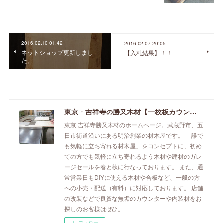
2016.02.10 01:42
2016.02.07 20:05
ネットショップ更新しまし
【入札結果】！！
た。
東京・吉祥寺の勝又木材【一枚板カウンター】
東京 吉祥寺勝又木材のホームページ。武蔵野市、五
日市街道沿いにある明治創業の材木屋です。 「誰で
も気軽に立ち寄れる材木屋」をコンセプトに、初め
ての方でも気軽に立ち寄れるよう木材や建材のガレ
ージセールを春と秋に行なっております。 また、通
常営業日もDIYに使える木材や合板など、一般の方
への小売・配送（有料）に対応しております。 店舗
の改装などで良質な無垢のカウンターや内装材をお
探しのお客様はぜひ。
フォロー