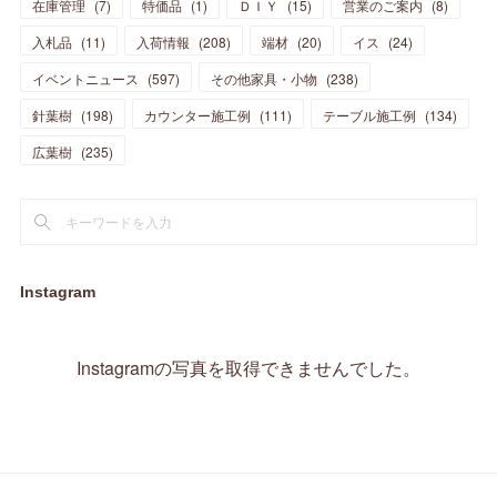
在庫管理
(
7
)
特価品
(
1
)
ＤＩＹ
(
15
)
営業のご案内
(
8
)
(
23
)
(
23
)
(
17
)
(
18
)
(
13
)
(
23
)
(
5
)
(
5
)
(
10
)
(
14
)
入札品
(
11
)
入荷情報
(
208
)
端材
(
20
)
イス
(
24
)
(
17
)
(
20
)
(
3
)
(
11
)
(
14
)
(
6
)
(
9
)
(
11
)
(
15
)
イベントニュース
(
597
)
その他家具・小物
(
238
)
(
12
)
(
17
)
(
18
)
針葉樹
(
12
(
198
)
)
カウンター施工例
(
111
)
テーブル施工例
(
134
)
(
11
)
(
13
)
(
13
)
(
9
)
広葉樹
(
235
)
(
15
)
(
19
)
(
16
)
(
13
)
(
10
)
(
16
)
(
11
)
(
13
)
(
14
)
(
14
)
(
13
)
(
13
)
(
20
)
(
4
)
(
15
)
(
8
)
(
18
)
(
16
)
Instagram
(
16
)
(
10
)
(
16
)
(
13
)
(
11
)
(
13
)
(
2
)
Instagramの写真を取得できませんでした。
(
9
)
(
1
)