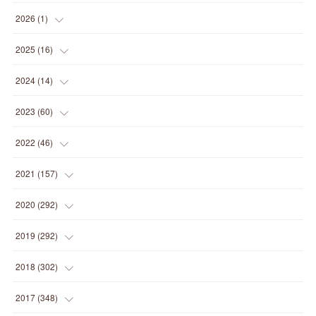
2026
(
1
)
(
1
)
2025
(
16
)
(
2
)
2024
(
14
)
(
1
)
(
1
)
2023
(
60
)
(
1
)
(
2
)
(
1
)
2022
(
46
)
(
4
)
(
1
)
(
3
)
(
2
)
2021
(
157
)
(
2
)
(
7
)
(
5
)
(
1
)
(
6
)
2020
(
292
)
(
1
)
(
3
)
(
5
)
(
3
)
(
27
)
(
14
)
2019
(
292
)
(
5
)
(
4
)
(
4
)
(
14
)
(
35
)
(
21
)
2018
(
302
)
(
5
)
(
8
)
(
11
)
(
22
)
(
35
)
(
18
)
2017
(
348
)