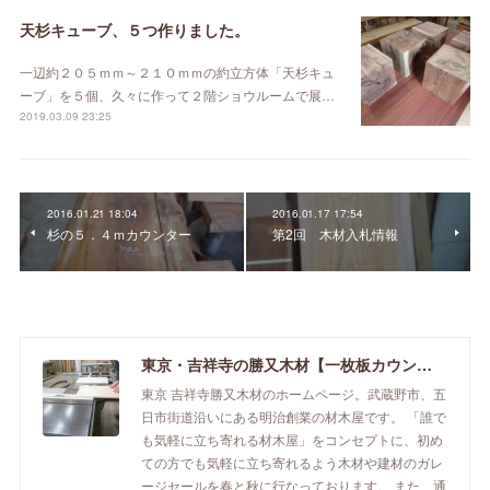
天杉キューブ、５つ作りました。
一辺約２０５ｍｍ～２１０ｍｍの約立方体「天杉キュ
ーブ」を５個、久々に作って２階ショウルームで展…
2019.03.09 23:25
2016.01.21 18:04
2016.01.17 17:54
杉の５．４ｍカウンター
第2回 木材入札情報
東京・吉祥寺の勝又木材【一枚板カウンター】
東京 吉祥寺勝又木材のホームページ。武蔵野市、五
日市街道沿いにある明治創業の材木屋です。 「誰で
も気軽に立ち寄れる材木屋」をコンセプトに、初め
ての方でも気軽に立ち寄れるよう木材や建材のガレ
ージセールを春と秋に行なっております。 また、通