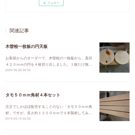
フォロー
関連記事
木曽桧一枚板の円天板
お客様からのオーダーで、木曽桧の一枚板から、直径
４２０ｍｍの円を４枚切り出しました。１枚だけ無…
2020.06.29 00:50
タモ５０ｍｍ角材４本セット
注文でしかほぼ販売することのない「タモ５０ｍｍ角
材」ですが、長さ約１２００ｍｍで４本製材してみ…
2019.03.15 00:32