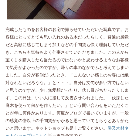
完成したものをお客様のお宅で撮らせていただいた写真です。お
客様にとってとても思い入れのある木だったらしく、普通の感覚
だと高額に感じてしまう加工などの手間賃も快く理解していただ
き、こちらも気持ちよく仕事させていただきました。この人から
宝くじを購入したら当たるのではないかと思わせるようなお客様
で気分がよかったのですが、帰りの車のなかでふと考えてしまい
ました。自分が客側だったとき、「こんないい感じのお客には絶
対なれないだろうな。」と・・・。自分は文句が多い方ではない
と思うのですが、少し無愛想だったり、伏し目がちだったりしま
す。この日は、いい人に接して反省させられました。「伐採した
庭木を使って何かを作りたい。」という問い合わせをいただくこ
とが年に何件かあります。何度かブログで書いていますが、一般
の感覚の倍以上の手間賃がかかると思っていてもらうとありがた
いと思います。ネットショップも是非ご覧ください。
勝又木材ネ
ットショップはこちら
近々更新予定です。