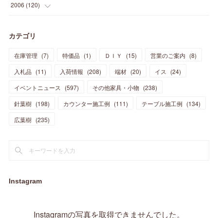
(
12
)
(
9
)
(
8
)
(
13
)
(
9
)
2006
(
120
)
(
39
)
(
30
)
(
28
)
(
19
)
(
23
)
(
18
)
(
10
)
(
10
)
(
7
)
(
7
)
(
13
)
(
5
)
カテゴリ
(
11
)
(
44
)
(
14
)
(
31
)
(
28
)
(
15
)
(
12
)
(
7
)
(
8
)
(
11
)
(
14
)
在庫管理
(
7
)
特価品
(
1
)
ＤＩＹ
(
15
)
営業のご案内
(
8
)
(
23
)
(
23
)
(
17
)
(
18
)
(
13
)
(
23
)
(
5
)
(
5
)
(
10
)
(
14
)
入札品
(
11
)
入荷情報
(
208
)
端材
(
20
)
イス
(
24
)
(
17
)
(
20
)
(
3
)
(
11
)
(
14
)
(
6
)
(
9
)
(
11
)
(
15
)
イベントニュース
(
597
)
その他家具・小物
(
238
)
(
12
)
(
17
)
(
18
)
針葉樹
(
12
(
198
)
)
カウンター施工例
(
111
)
テーブル施工例
(
134
)
(
11
)
(
13
)
(
13
)
(
9
)
広葉樹
(
235
)
(
15
)
(
19
)
(
16
)
(
13
)
(
10
)
(
16
)
(
11
)
(
13
)
(
14
)
(
14
)
(
13
)
(
13
)
(
20
)
(
4
)
(
15
)
(
8
)
(
18
)
(
16
)
Instagram
(
16
)
(
10
)
(
16
)
(
13
)
(
11
)
(
13
)
(
2
)
Instagramの写真を取得できませんでした。