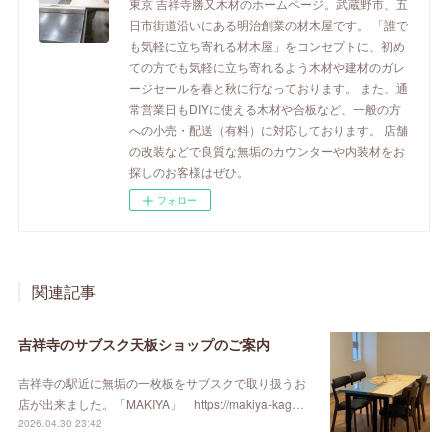
東京 吉祥寺勝又木材のホームページ。武蔵野市、五
日市街道沿いにある明治創業の材木屋です。 「誰で
も気軽に立ち寄れる材木屋」をコンセプトに、初め
ての方でも気軽に立ち寄れるよう木材や建材のガレ
ージセールを春と秋に行なっております。 また、通
常営業日もDIYに使える木材や合板など、一般の方
への小売・配送（有料）に対応しております。 店舗
の改装などで良質な無垢のカウンターや内装材をお
探しのお客様はぜひ。
フォロー
関連記事
吉祥寺のサブスク天板ショップのご案内
吉祥寺の駅近に無垢の一枚板をサブスクで取り扱うお
店が出来ました。「MAKIYA」 https://makiya-kag…
2026.04.30 23:42