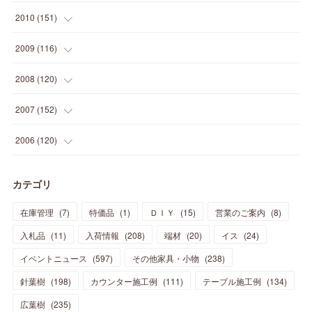
(
14
)
(
21
)
(
18
)
(
37
)
(
35
)
(
21
)
(
18
)
(
20
)
(
20
)
(
27
)
(
13
)
2010
(
151
)
(
14
)
(
35
)
(
19
)
(
34
)
(
37
)
(
20
)
(
24
)
(
22
)
(
18
)
(
26
)
(
22
)
(
12
)
2009
(
116
)
(
23
)
(
30
)
(
27
)
(
26
)
(
46
)
(
41
)
(
24
)
(
10
)
(
12
)
(
15
)
(
15
)
(
6
)
2008
(
120
)
(
12
)
(
48
)
(
32
)
(
22
)
(
30
)
(
25
)
(
11
)
(
13
)
(
15
)
(
10
)
(
8
)
(
13
)
2007
(
152
)
(
21
)
(
33
)
(
20
)
(
29
)
(
44
)
(
11
)
(
14
)
(
12
)
(
9
)
(
8
)
(
13
)
(
9
)
2006
(
120
)
(
39
)
(
30
)
(
28
)
(
19
)
(
23
)
(
18
)
(
10
)
(
10
)
(
7
)
(
7
)
(
13
)
(
5
)
カテゴリ
(
11
)
(
44
)
(
14
)
(
31
)
(
28
)
(
15
)
(
12
)
(
7
)
(
8
)
(
11
)
(
14
)
在庫管理
(
7
)
特価品
(
1
)
ＤＩＹ
(
15
)
営業のご案内
(
8
)
(
23
)
(
23
)
(
17
)
(
18
)
(
13
)
(
23
)
(
5
)
(
5
)
(
10
)
(
14
)
入札品
(
11
)
入荷情報
(
208
)
端材
(
20
)
イス
(
24
)
(
17
)
(
20
)
(
3
)
(
11
)
(
14
)
(
6
)
(
9
)
(
11
)
(
15
)
イベントニュース
(
597
)
その他家具・小物
(
238
)
(
12
)
(
17
)
(
18
)
針葉樹
(
12
(
198
)
)
カウンター施工例
(
111
)
テーブル施工例
(
134
)
(
11
)
(
13
)
(
13
)
(
9
)
広葉樹
(
235
)
(
15
)
(
19
)
(
16
)
(
13
)