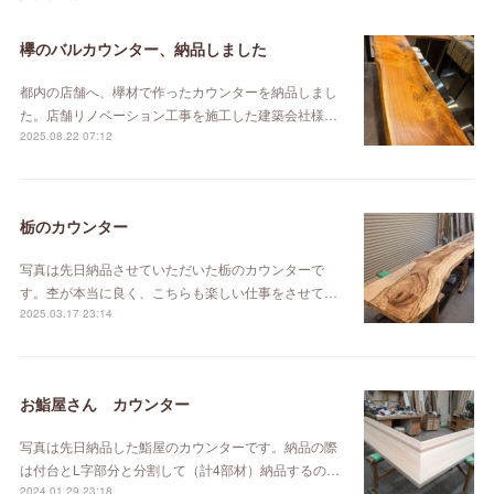
欅のバルカウンター、納品しました
都内の店舗へ、欅材で作ったカウンターを納品しまし
た。店舗リノベーション工事を施工した建築会社様…
2025.08.22 07:12
栃のカウンター
写真は先日納品させていただいた栃のカウンターで
す。杢が本当に良く、こちらも楽しい仕事をさせて…
2025.03.17 23:14
お鮨屋さん カウンター
写真は先日納品した鮨屋のカウンターです。納品の際
は付台とL字部分と分割して（計4部材）納品するの…
2024.01.29 23:18