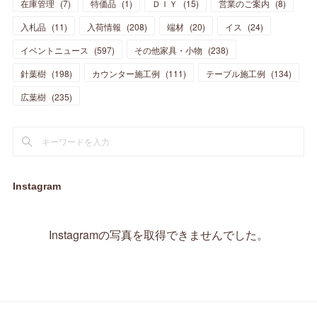
在庫管理
(
7
)
特価品
(
1
)
ＤＩＹ
(
15
)
営業のご案内
(
8
)
(
23
)
(
23
)
(
17
)
(
18
)
(
13
)
(
23
)
(
5
)
(
5
)
(
10
)
(
14
)
入札品
(
11
)
入荷情報
(
208
)
端材
(
20
)
イス
(
24
)
(
17
)
(
20
)
(
3
)
(
11
)
(
14
)
(
6
)
(
9
)
(
11
)
(
15
)
イベントニュース
(
597
)
その他家具・小物
(
238
)
(
12
)
(
17
)
(
18
)
針葉樹
(
12
(
198
)
)
カウンター施工例
(
111
)
テーブル施工例
(
134
)
(
11
)
(
13
)
(
13
)
(
9
)
広葉樹
(
235
)
(
15
)
(
19
)
(
16
)
(
13
)
(
10
)
(
16
)
(
11
)
(
13
)
(
14
)
(
14
)
(
13
)
(
13
)
(
20
)
(
4
)
(
15
)
(
8
)
(
18
)
(
16
)
Instagram
(
16
)
(
10
)
(
16
)
(
13
)
(
11
)
(
13
)
(
2
)
Instagramの写真を取得できませんでした。
(
9
)
(
1
)