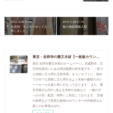
2015.12.02 21:59
2015.11.29 21:16
当店初、モンキーポッド入
桧の無節厚板入荷
荷しました。
東京・吉祥寺の勝又木材【一枚板カウンター】
東京 吉祥寺勝又木材のホームページ。武蔵野市、五
日市街道沿いにある明治創業の材木屋です。 「誰で
も気軽に立ち寄れる材木屋」をコンセプトに、初め
ての方でも気軽に立ち寄れるよう木材や建材のガレ
ージセールを春と秋に行なっております。 また、通
常営業日もDIYに使える木材や合板など、一般の方
への小売・配送（有料）に対応しております。 店舗
の改装などで良質な無垢のカウンターや内装材をお
探しのお客様はぜひ。
フォロー