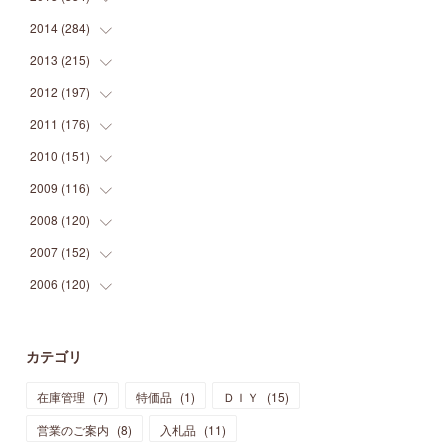
(
9
)
(
5
)
(
9
)
(
25
)
(
16
)
(
15
)
(
26
)
(
30
)
2014
(
284
(
15
)
)
(
12
)
(
5
)
(
12
)
(
25
)
(
22
)
(
12
)
(
20
)
(
28
)
(
45
)
2013
(
215
(
13
)
)
(
2
)
(
5
)
(
14
)
(
24
)
(
20
)
(
19
)
(
16
)
(
23
)
(
33
)
(
34
)
2012
(
197
(
11
)
)
(
5
)
(
21
)
(
24
)
(
40
)
(
28
)
(
24
)
(
13
)
(
24
)
(
29
)
(
31
)
2011
(
176
(
6
)
)
(
14
)
(
21
)
(
18
)
(
37
)
(
35
)
(
21
)
(
18
)
(
20
)
(
20
)
(
27
)
2010
(
151
(
13
)
)
(
14
)
(
35
)
(
19
)
(
34
)
(
37
)
(
20
)
(
24
)
(
22
)
(
18
)
(
26
)
(
22
)
2009
(
116
(
12
)
)
(
23
)
(
30
)
(
27
)
(
26
)
(
46
)
(
41
)
(
24
)
(
10
)
(
12
)
(
15
)
(
15
)
2008
(
120
(
6
)
)
(
12
)
(
48
)
(
32
)
(
22
)
(
30
)
(
25
)
(
11
)
(
13
)
(
15
)
(
10
)
(
8
)
2007
(
152
(
13
)
)
(
21
)
(
33
)
(
20
)
(
29
)
(
44
)
(
11
)
(
14
)
(
12
)
(
9
)
(
8
)
(
13
)
2006
(
120
(
9
)
)
(
39
)
(
30
)
(
28
)
(
19
)
(
23
)
(
18
)
(
10
)
(
10
)
(
7
)
(
7
)
(
13
)
(
5
)
(
11
)
(
44
)
(
14
)
(
31
)
(
28
)
(
15
)
(
12
)
(
7
)
(
8
)
(
11
)
(
14
)
カテゴリ
(
23
)
(
23
)
(
17
)
(
18
)
(
13
)
(
23
)
(
5
)
(
5
)
(
10
)
(
14
)
在庫管理
(
7
)
特価品
(
1
)
ＤＩＹ
(
15
)
(
17
)
(
20
)
(
3
)
(
11
)
(
14
)
(
6
)
(
9
)
(
11
)
(
15
)
営業のご案内
(
8
)
入札品
(
11
)
(
12
)
(
17
)
(
18
)
(
12
)
(
11
)
(
13
)
(
13
)
(
9
)