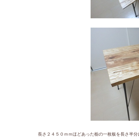
長さ２４５０ｍｍほどあった栃の一枚板を長さ半分