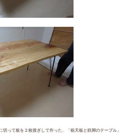
に切って板を２枚接ぎして作った、「栃天板と鉄脚のテーブル」