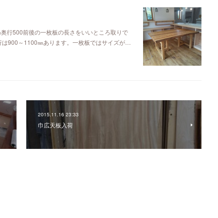
㎜奥行500前後の一枚板の長さをいいところ取りで
は900～1100㎜あります。一枚板ではサイズが…
2015.11.16 23:33
巾広天板入荷