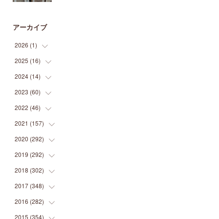
アーカイブ
2026
(
1
)
2025
(
16
(
1
)
)
2024
(
14
(
2
)
)
(
1
)
2023
(
60
(
1
)
)
(
1
)
(
2
)
2022
(
46
(
1
)
)
(
4
)
(
1
)
(
3
)
2021
(
157
(
2
)
)
(
2
)
(
7
)
(
5
)
(
1
)
2020
(
292
(
6
)
)
(
1
)
(
3
)
(
5
)
(
3
)
(
27
)
2019
(
292
(
14
)
)
(
5
)
(
4
)
(
4
)
(
14
)
(
35
)
2018
(
302
(
21
)
)
(
5
)
(
8
)
(
11
)
(
22
)
(
35
)
2017
(
348
(
18
)
)
(
6
)
(
2
)
(
7
)
(
22
)
(
37
)
(
29
)
2016
(
282
(
23
)
)
(
8
)
(
6
)
(
8
)
(
22
)
(
22
)
(
14
)
(
37
)
2015
(
354
(
18
)
)