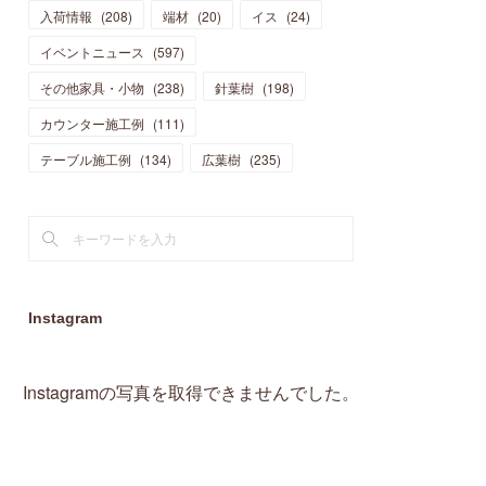
入荷情報
(
208
)
端材
(
20
)
イス
(
24
)
(
15
)
(
19
)
(
16
)
(
13
)
(
10
)
(
16
)
(
11
)
イベントニュース
(
597
)
(
13
)
(
14
)
(
14
)
(
13
)
(
13
)
(
20
)
その他家具・小物
(
4
)
(
238
)
針葉樹
(
198
)
(
15
)
(
8
)
(
18
)
(
16
)
(
16
)
カウンター施工例
(
10
)
(
111
)
(
16
)
(
13
)
(
11
)
(
13
)
テーブル施工例
(
2
)
(
134
)
広葉樹
(
235
)
(
9
)
(
1
)
Instagram
Instagramの写真を取得できませんでした。