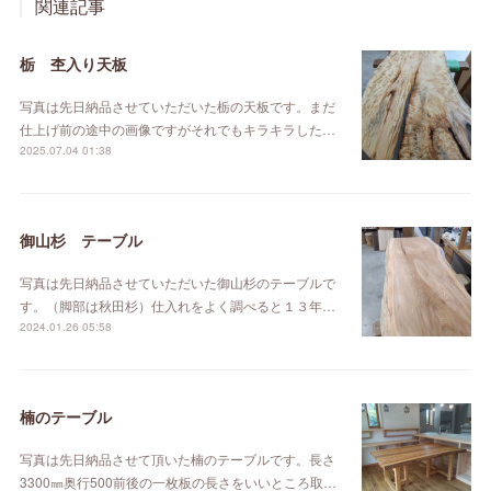
関連記事
栃 杢入り天板
写真は先日納品させていただいた栃の天板です。まだ
仕上げ前の途中の画像ですがそれでもキラキラした…
2025.07.04 01:38
御山杉 テーブル
写真は先日納品させていただいた御山杉のテーブルで
す。（脚部は秋田杉）仕入れをよく調べると１３年…
2024.01.26 05:58
楠のテーブル
写真は先日納品させて頂いた楠のテーブルです。長さ
3300㎜奥行500前後の一枚板の長さをいいところ取…