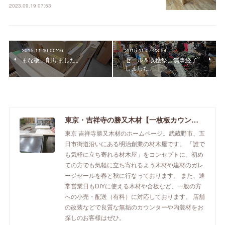
2023.09.19 07:53
2015.11.10 00:46
2015.11.07 23:54
まな板、削りました。
セール＆収穫祭、無事終了
しました。
東京・吉祥寺の勝又木材【一枚板カウンター】
東京 吉祥寺勝又木材のホームページ。武蔵野市、五
日市街道沿いにある明治創業の材木屋です。 「誰で
も気軽に立ち寄れる材木屋」をコンセプトに、初め
ての方でも気軽に立ち寄れるよう木材や建材のガレ
ージセールを春と秋に行なっております。 また、通
常営業日もDIYに使える木材や合板など、一般の方
への小売・配送（有料）に対応しております。 店舗
の改装などで良質な無垢のカウンターや内装材をお
探しのお客様はぜひ。