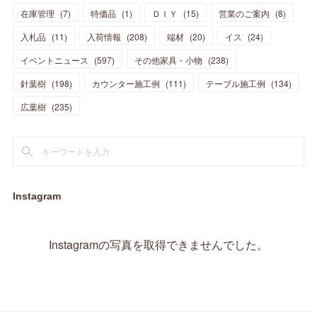
在庫管理
(
7
)
特価品
(
1
)
ＤＩＹ
(
15
)
営業のご案内
(
8
)
(
23
)
(
23
)
(
17
)
(
18
)
(
13
)
(
23
)
(
5
)
(
5
)
(
10
)
(
14
)
入札品
(
11
)
入荷情報
(
208
)
端材
(
20
)
イス
(
24
)
(
17
)
(
20
)
(
3
)
(
11
)
(
14
)
(
6
)
(
9
)
(
11
)
(
15
)
イベントニュース
(
597
)
その他家具・小物
(
238
)
(
12
)
(
17
)
(
18
)
針葉樹
(
12
(
198
)
)
カウンター施工例
(
111
)
テーブル施工例
(
134
)
(
11
)
(
13
)
(
13
)
(
9
)
広葉樹
(
235
)
(
15
)
(
19
)
(
16
)
(
13
)
(
10
)
(
16
)
(
11
)
(
13
)
(
14
)
(
14
)
(
13
)
(
13
)
(
20
)
(
4
)
(
15
)
(
8
)
(
18
)
(
16
)
Instagram
(
16
)
(
10
)
(
16
)
(
13
)
(
11
)
(
13
)
(
2
)
Instagramの写真を取得できませんでした。
(
9
)
(
1
)