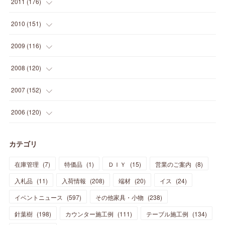
(
6
)
2011
(
176
)
(
14
)
(
21
)
(
18
)
(
37
)
(
35
)
(
21
)
(
18
)
(
20
)
(
20
)
(
27
)
(
13
)
2010
(
151
)
(
14
)
(
35
)
(
19
)
(
34
)
(
37
)
(
20
)
(
24
)
(
22
)
(
18
)
(
26
)
(
22
)
(
12
)
2009
(
116
)
(
23
)
(
30
)
(
27
)
(
26
)
(
46
)
(
41
)
(
24
)
(
10
)
(
12
)
(
15
)
(
15
)
(
6
)
2008
(
120
)
(
12
)
(
48
)
(
32
)
(
22
)
(
30
)
(
25
)
(
11
)
(
13
)
(
15
)
(
10
)
(
8
)
(
13
)
2007
(
152
)
(
21
)
(
33
)
(
20
)
(
29
)
(
44
)
(
11
)
(
14
)
(
12
)
(
9
)
(
8
)
(
13
)
(
9
)
2006
(
120
)
(
39
)
(
30
)
(
28
)
(
19
)
(
23
)
(
18
)
(
10
)
(
10
)
(
7
)
(
7
)
(
13
)
(
5
)
カテゴリ
(
11
)
(
44
)
(
14
)
(
31
)
(
28
)
(
15
)
(
12
)
(
7
)
(
8
)
(
11
)
(
14
)
在庫管理
(
7
)
特価品
(
1
)
ＤＩＹ
(
15
)
営業のご案内
(
8
)
(
23
)
(
23
)
(
17
)
(
18
)
(
13
)
(
23
)
(
5
)
(
5
)
(
10
)
(
14
)
入札品
(
11
)
入荷情報
(
208
)
端材
(
20
)
イス
(
24
)
(
17
)
(
20
)
(
3
)
(
11
)
(
14
)
(
6
)
(
9
)
(
11
)
(
15
)
イベントニュース
(
597
)
その他家具・小物
(
238
)
(
12
)
(
17
)
(
18
)
針葉樹
(
12
(
198
)
)
カウンター施工例
(
111
)
テーブル施工例
(
134
)
(
11
)
(
13
)
(
13
)
(
9
)