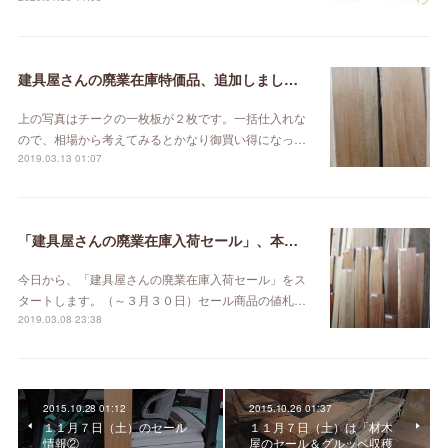
建具屋さんの廃業在庫特価品、追加しました。
上の写真はチークの一枚板が２枚です。一括仕入れな
ので、相場から考えてみるとかなり御買い得になっ…
2019.03.13 01:07
「建具屋さんの廃業在庫入荷セール」、本日スタート！
今日から、「建具屋さんの廃業在庫入荷セール」をス
タートします。（～３月３０日）セール商品の値札…
2019.03.08 23:38
2015.10.28 01:12
2015.10.26 01:37
１１月７日（土）のセール
１１月７日（土）は「材木
情報②
屋のセール＆グルッペ収穫