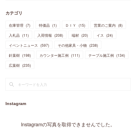
(
30
)
(
28
)
(
19
)
(
23
)
(
18
)
(
10
)
(
10
)
(
7
)
(
7
)
(
13
)
(
5
)
カテゴリ
(
11
)
(
44
)
(
14
)
(
31
)
(
28
)
(
15
)
(
12
)
(
7
)
(
8
)
(
11
)
(
14
)
在庫管理
(
7
)
特価品
(
1
)
ＤＩＹ
(
15
)
営業のご案内
(
8
)
(
23
)
(
23
)
(
17
)
(
18
)
(
13
)
(
23
)
(
5
)
(
5
)
(
10
)
(
14
)
入札品
(
11
)
入荷情報
(
208
)
端材
(
20
)
イス
(
24
)
(
17
)
(
20
)
(
3
)
(
11
)
(
14
)
(
6
)
(
9
)
(
11
)
(
15
)
イベントニュース
(
597
)
その他家具・小物
(
238
)
(
12
)
(
17
)
(
18
)
針葉樹
(
12
(
198
)
)
カウンター施工例
(
111
)
テーブル施工例
(
134
)
(
11
)
(
13
)
(
13
)
(
9
)
広葉樹
(
235
)
(
15
)
(
19
)
(
16
)
(
13
)
(
10
)
(
16
)
(
11
)
(
13
)
(
14
)
(
14
)
(
13
)
(
13
)
(
20
)
(
4
)
(
15
)
(
8
)
(
18
)
(
16
)
Instagram
(
16
)
(
10
)
(
16
)
(
13
)
(
11
)
(
13
)
(
2
)
Instagramの写真を取得できませんでした。
(
9
)
(
1
)