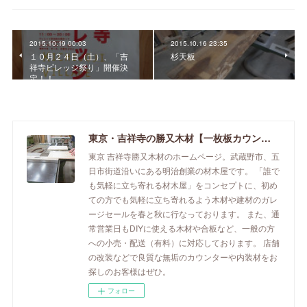
2015.10.19 00:03
2015.10.16 23:35
１０月２４日（土）、「吉
杉天板
祥寺ビレッジ祭り」開催決
定！！
東京・吉祥寺の勝又木材【一枚板カウンター】
東京 吉祥寺勝又木材のホームページ。武蔵野市、五
日市街道沿いにある明治創業の材木屋です。 「誰で
も気軽に立ち寄れる材木屋」をコンセプトに、初め
ての方でも気軽に立ち寄れるよう木材や建材のガレ
ージセールを春と秋に行なっております。 また、通
常営業日もDIYに使える木材や合板など、一般の方
への小売・配送（有料）に対応しております。 店舗
の改装などで良質な無垢のカウンターや内装材をお
探しのお客様はぜひ。
フォロー