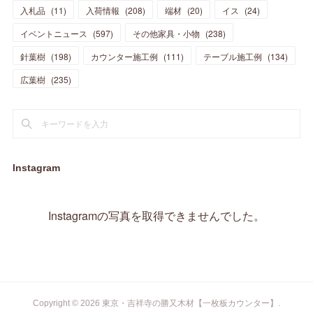
(
5
)
(
10
)
(
14
)
入札品
(
11
)
入荷情報
(
208
)
端材
(
20
)
イス
(
24
)
(
17
)
(
20
)
(
3
)
(
11
)
(
14
)
(
6
)
(
9
)
(
11
)
(
15
)
イベントニュース
(
597
)
その他家具・小物
(
238
)
(
12
)
(
17
)
(
18
)
針葉樹
(
12
(
198
)
)
カウンター施工例
(
111
)
テーブル施工例
(
134
)
(
11
)
(
13
)
(
13
)
(
9
)
広葉樹
(
235
)
(
15
)
(
19
)
(
16
)
(
13
)
(
10
)
(
16
)
(
11
)
(
13
)
(
14
)
(
14
)
(
13
)
(
13
)
(
20
)
(
4
)
(
15
)
(
8
)
(
18
)
(
16
)
Instagram
(
16
)
(
10
)
(
16
)
(
13
)
(
11
)
(
13
)
(
2
)
Instagramの写真を取得できませんでした。
(
9
)
(
1
)
Copyright ©
2026
東京・吉祥寺の勝又木材【一枚板カウンター】
.