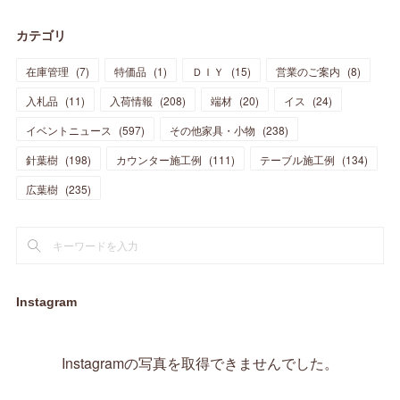
(
28
)
(
19
)
(
23
)
(
18
)
(
10
)
(
10
)
(
7
)
(
7
)
(
13
)
(
5
)
カテゴリ
(
11
)
(
44
)
(
14
)
(
31
)
(
28
)
(
15
)
(
12
)
(
7
)
(
8
)
(
11
)
(
14
)
在庫管理
(
7
)
特価品
(
1
)
ＤＩＹ
(
15
)
営業のご案内
(
8
)
(
23
)
(
23
)
(
17
)
(
18
)
(
13
)
(
23
)
(
5
)
(
5
)
(
10
)
(
14
)
入札品
(
11
)
入荷情報
(
208
)
端材
(
20
)
イス
(
24
)
(
17
)
(
20
)
(
3
)
(
11
)
(
14
)
(
6
)
(
9
)
(
11
)
(
15
)
イベントニュース
(
597
)
その他家具・小物
(
238
)
(
12
)
(
17
)
(
18
)
針葉樹
(
12
(
198
)
)
カウンター施工例
(
111
)
テーブル施工例
(
134
)
(
11
)
(
13
)
(
13
)
(
9
)
広葉樹
(
235
)
(
15
)
(
19
)
(
16
)
(
13
)
(
10
)
(
16
)
(
11
)
(
13
)
(
14
)
(
14
)
(
13
)
(
13
)
(
20
)
(
4
)
(
15
)
(
8
)
(
18
)
(
16
)
Instagram
(
16
)
(
10
)
(
16
)
(
13
)
(
11
)
(
13
)
(
2
)
Instagramの写真を取得できませんでした。
(
9
)
(
1
)