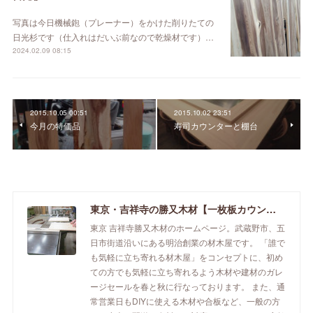
写真は今日機械鉋（プレーナー）をかけた削りたての
日光杉です（仕入れはだいぶ前なので乾燥材です）…
2024.02.09 08:15
2015.10.05 00:51
2015.10.02 23:51
今月の特価品
寿司カウンターと棚台
東京・吉祥寺の勝又木材【一枚板カウンター】
東京 吉祥寺勝又木材のホームページ。武蔵野市、五
日市街道沿いにある明治創業の材木屋です。 「誰で
も気軽に立ち寄れる材木屋」をコンセプトに、初め
ての方でも気軽に立ち寄れるよう木材や建材のガレ
ージセールを春と秋に行なっております。 また、通
常営業日もDIYに使える木材や合板など、一般の方