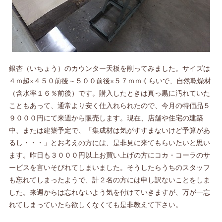
銀杏（いちょう）のカウンター天板を削ってみました。サイズは
４ｍ超×４５０前後～５００前後×５７ｍｍくらいで、自然乾燥材
（含水率１６％前後）です。購入したときは真っ黒に汚れていた
こともあって、通常より安く仕入れられたので、今月の特価品５
９０００円にて来週から販売します。現在、店舗や住宅の建築
中、または建築予定で、「集成材は気がすすまないけど予算があ
るし・・・」とお考えの方には、是非見に来てもらいたいと思い
ます。昨日も３０００円以上お買い上げの方にコカ・コーラのサ
ービスを言いそびれてしまいました。そうしたらうちのスタッフ
も忘れてしまったようで、計２名の方には申し訳ないことをしま
した。来週からは忘れないよう気を付けていきますが、万が一忘
れてしまっていたら欲しくなくても是非教えて下さい。