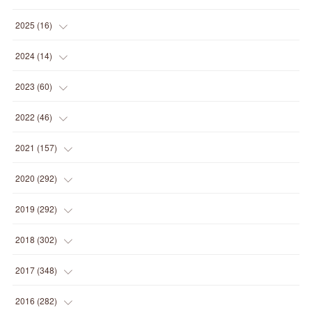
(
1
)
2025
(
16
)
(
2
)
2024
(
14
)
(
1
)
(
1
)
2023
(
60
)
(
1
)
(
2
)
(
1
)
2022
(
46
)
(
4
)
(
1
)
(
3
)
(
2
)
2021
(
157
)
(
2
)
(
7
)
(
5
)
(
1
)
(
6
)
2020
(
292
)
(
1
)
(
3
)
(
5
)
(
3
)
(
27
)
(
14
)
2019
(
292
)
(
5
)
(
4
)
(
4
)
(
14
)
(
35
)
(
21
)
2018
(
302
)
(
5
)
(
8
)
(
11
)
(
22
)
(
35
)
(
18
)
2017
(
348
)
(
6
)
(
2
)
(
7
)
(
22
)
(
37
)
(
29
)
(
23
)
2016
(
282
)