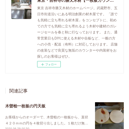
東京・吉祥寺の勝又木材【一枚板カウンター】
東京 吉祥寺勝又木材のホームページ。武蔵野市、五
日市街道沿いにある明治創業の材木屋です。 「誰で
も気軽に立ち寄れる材木屋」をコンセプトに、初め
ての方でも気軽に立ち寄れるよう木材や建材のガレ
ージセールを春と秋に行なっております。 また、通
常営業日もDIYに使える木材や合板など、一般の方
への小売・配送（有料）に対応しております。 店舗
の改装などで良質な無垢のカウンターや内装材をお
探しのお客様はぜひ。
フォロー
関連記事
木曽桧一枚板の円天板
お客様からのオーダーで、木曽桧の一枚板から、直径
４２０ｍｍの円を４枚切り出しました。１枚だけ無…
2020.06.29 00:50