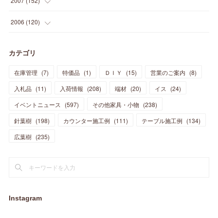
2007
(
152
)
(
21
)
(
33
)
(
20
)
(
29
)
(
44
)
(
11
)
(
14
)
(
12
)
(
9
)
(
8
)
(
13
)
(
9
)
2006
(
120
)
(
39
)
(
30
)
(
28
)
(
19
)
(
23
)
(
18
)
(
10
)
(
10
)
(
7
)
(
7
)
(
13
)
(
5
)
カテゴリ
(
11
)
(
44
)
(
14
)
(
31
)
(
28
)
(
15
)
(
12
)
(
7
)
(
8
)
(
11
)
(
14
)
在庫管理
(
7
)
特価品
(
1
)
ＤＩＹ
(
15
)
営業のご案内
(
8
)
(
23
)
(
23
)
(
17
)
(
18
)
(
13
)
(
23
)
(
5
)
(
5
)
(
10
)
(
14
)
入札品
(
11
)
入荷情報
(
208
)
端材
(
20
)
イス
(
24
)
(
17
)
(
20
)
(
3
)
(
11
)
(
14
)
(
6
)
(
9
)
(
11
)
(
15
)
イベントニュース
(
597
)
その他家具・小物
(
238
)
(
12
)
(
17
)
(
18
)
針葉樹
(
12
(
198
)
)
カウンター施工例
(
111
)
テーブル施工例
(
134
)
(
11
)
(
13
)
(
13
)
(
9
)
広葉樹
(
235
)
(
15
)
(
19
)
(
16
)
(
13
)
(
10
)
(
16
)
(
11
)
(
13
)
(
14
)
(
14
)
(
13
)
(
13
)
(
20
)
(
4
)
(
15
)
(
8
)
(
18
)
(
16
)
Instagram
(
16
)
(
10
)
(
16
)
(
13
)