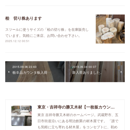
桧 切り株あります
スツールに使うサイズの「桧の切り株」を在庫販売し
ています。気軽にご来店、お問い合わせ下さい。
2025.12.12 00:51
2015.09.06 23:43
2015.09.04 00:37
栃Ｂ品カウンタ板入荷
新入荷ありました。
東京・吉祥寺の勝又木材【一枚板カウンター】
東京 吉祥寺勝又木材のホームページ。武蔵野市、五
日市街道沿いにある明治創業の材木屋です。 「誰で
も気軽に立ち寄れる材木屋」をコンセプトに、初め