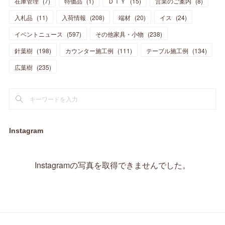
在庫管理
(
7
)
特価品
(
1
)
ＤＩＹ
(
15
)
営業のご案内
(
8
)
(
23
)
(
23
)
(
17
)
(
18
)
(
13
)
(
23
)
(
5
)
(
5
)
(
10
)
(
14
)
入札品
(
11
)
入荷情報
(
208
)
端材
(
20
)
イス
(
24
)
(
17
)
(
20
)
(
3
)
(
11
)
(
14
)
(
6
)
(
9
)
(
11
)
(
15
)
イベントニュース
(
597
)
その他家具・小物
(
238
)
(
12
)
(
17
)
(
18
)
針葉樹
(
12
(
198
)
)
カウンター施工例
(
111
)
テーブル施工例
(
134
)
(
11
)
(
13
)
(
13
)
(
9
)
広葉樹
(
235
)
(
15
)
(
19
)
(
16
)
(
13
)
(
10
)
(
16
)
(
11
)
(
13
)
(
14
)
(
14
)
(
13
)
(
13
)
(
20
)
(
4
)
(
15
)
(
8
)
(
18
)
(
16
)
Instagram
(
16
)
(
10
)
(
16
)
(
13
)
(
11
)
(
13
)
(
2
)
Instagramの写真を取得できませんでした。
(
9
)
(
1
)