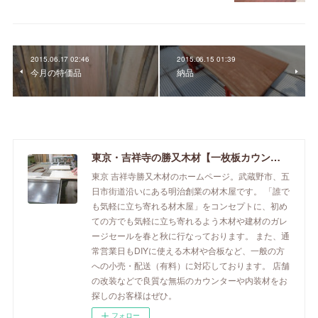
2015.06.17 02:46
2015.06.15 01:39
今月の特価品
納品
東京・吉祥寺の勝又木材【一枚板カウンター】
東京 吉祥寺勝又木材のホームページ。武蔵野市、五
日市街道沿いにある明治創業の材木屋です。 「誰で
も気軽に立ち寄れる材木屋」をコンセプトに、初め
ての方でも気軽に立ち寄れるよう木材や建材のガレ
ージセールを春と秋に行なっております。 また、通
常営業日もDIYに使える木材や合板など、一般の方
への小売・配送（有料）に対応しております。 店舗
の改装などで良質な無垢のカウンターや内装材をお
探しのお客様はぜひ。
フォロー