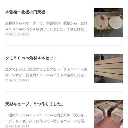
木曽桧一枚板の円天板
お客様からのオーダーで、木曽桧の一枚板から、直径
４２０ｍｍの円を４枚切り出しました。１枚だけ無…
2020.06.29 00:50
タモ５０ｍｍ角材４本セット
注文でしかほぼ販売することのない「タモ５０ｍｍ角
材」ですが、長さ約１２００ｍｍで４本製材してみ…
2019.03.15 00:32
天杉キューブ、５つ作りました。
一辺約２０５ｍｍ～２１０ｍｍの約立方体「天杉キュ
ーブ」を５個、久々に作って２階ショウルームで展…
2019.03.09 23:25