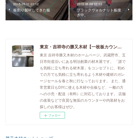
2015.05.11 01:12
2015.05.09 02:03
板割り製材してきた板
ブラックウォルナット板接
ぎ中。
東京・吉祥寺の勝又木材【一枚板カウンター】
東京 吉祥寺勝又木材のホームページ。武蔵野市、五
日市街道沿いにある明治創業の材木屋です。 「誰で
も気軽に立ち寄れる材木屋」をコンセプトに、初め
ての方でも気軽に立ち寄れるよう木材や建材のガレ
ージセールを春と秋に行なっております。 また、通
常営業日もDIYに使える木材や合板など、一般の方
への小売・配送（有料）に対応しております。 店舗
の改装などで良質な無垢のカウンターや内装材をお
探しのお客様はぜひ。
フォロー