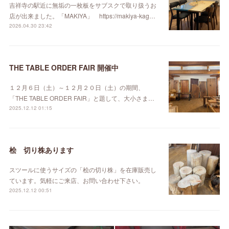
吉祥寺の駅近に無垢の一枚板をサブスクで取り扱うお
店が出来ました。「MAKIYA」 https://makiya-kag…
2026.04.30 23:42
THE TABLE ORDER FAIR 開催中
１２月６日（土）～１２月２０日（土）の期間、
「THE TABLE ORDER FAIR」と題して、大小さま…
2025.12.12 01:15
桧 切り株あります
スツールに使うサイズの「桧の切り株」を在庫販売し
ています。気軽にご来店、お問い合わせ下さい。
2025.12.12 00:51