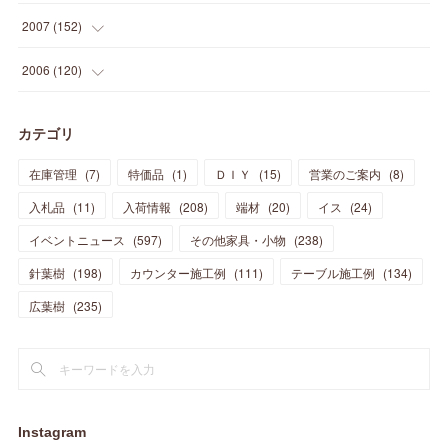
(
12
)
(
48
)
(
32
)
(
22
)
(
30
)
(
25
)
(
11
)
(
13
)
(
15
)
(
10
)
(
8
)
(
13
)
2007
(
152
)
(
21
)
(
33
)
(
20
)
(
29
)
(
44
)
(
11
)
(
14
)
(
12
)
(
9
)
(
8
)
(
13
)
(
9
)
2006
(
120
)
(
39
)
(
30
)
(
28
)
(
19
)
(
23
)
(
18
)
(
10
)
(
10
)
(
7
)
(
7
)
(
13
)
(
5
)
カテゴリ
(
11
)
(
44
)
(
14
)
(
31
)
(
28
)
(
15
)
(
12
)
(
7
)
(
8
)
(
11
)
(
14
)
在庫管理
(
7
)
特価品
(
1
)
ＤＩＹ
(
15
)
営業のご案内
(
8
)
(
23
)
(
23
)
(
17
)
(
18
)
(
13
)
(
23
)
(
5
)
(
5
)
(
10
)
(
14
)
入札品
(
11
)
入荷情報
(
208
)
端材
(
20
)
イス
(
24
)
(
17
)
(
20
)
(
3
)
(
11
)
(
14
)
(
6
)
(
9
)
(
11
)
(
15
)
イベントニュース
(
597
)
その他家具・小物
(
238
)
(
12
)
(
17
)
(
18
)
針葉樹
(
12
(
198
)
)
カウンター施工例
(
111
)
テーブル施工例
(
134
)
(
11
)
(
13
)
(
13
)
(
9
)
広葉樹
(
235
)
(
15
)
(
19
)
(
16
)
(
13
)
(
10
)
(
16
)
(
11
)
(
13
)
(
14
)
(
14
)
(
13
)
(
13
)
(
20
)
(
4
)
(
15
)
(
8
)
(
18
)
(
16
)
Instagram
(
16
)
(
10
)
(
16
)