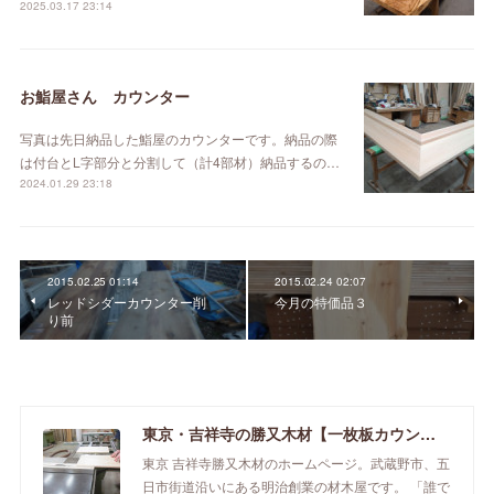
2025.03.17 23:14
お鮨屋さん カウンター
写真は先日納品した鮨屋のカウンターです。納品の際
は付台とL字部分と分割して（計4部材）納品するの…
2024.01.29 23:18
2015.02.25 01:14
2015.02.24 02:07
レッドシダーカウンター削
今月の特価品３
り前
東京・吉祥寺の勝又木材【一枚板カウンター】
東京 吉祥寺勝又木材のホームページ。武蔵野市、五
日市街道沿いにある明治創業の材木屋です。 「誰で