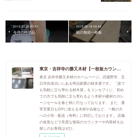
2015.02.20 01:51
2015.02.18 00:42
今月の特価品
桧の無節一枚板
東京・吉祥寺の勝又木材【一枚板カウンター】
東京 吉祥寺勝又木材のホームページ。武蔵野市、五
日市街道沿いにある明治創業の材木屋です。 「誰で
も気軽に立ち寄れる材木屋」をコンセプトに、初め
ての方でも気軽に立ち寄れるよう木材や建材のガレ
ージセールを春と秋に行なっております。 また、通
常営業日もDIYに使える木材や合板など、一般の方
への小売・配送（有料）に対応しております。 店舗
の改装などで良質な無垢のカウンターや内装材をお
探しのお客様はぜひ。
フォロー