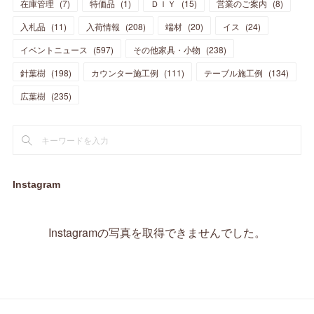
在庫管理
(
7
)
特価品
(
1
)
ＤＩＹ
(
15
)
営業のご案内
(
8
)
(
23
)
(
23
)
(
17
)
(
18
)
(
13
)
(
23
)
(
5
)
(
5
)
(
10
)
(
14
)
入札品
(
11
)
入荷情報
(
208
)
端材
(
20
)
イス
(
24
)
(
17
)
(
20
)
(
3
)
(
11
)
(
14
)
(
6
)
(
9
)
(
11
)
(
15
)
イベントニュース
(
597
)
その他家具・小物
(
238
)
(
12
)
(
17
)
(
18
)
針葉樹
(
12
(
198
)
)
カウンター施工例
(
111
)
テーブル施工例
(
134
)
(
11
)
(
13
)
(
13
)
(
9
)
広葉樹
(
235
)
(
15
)
(
19
)
(
16
)
(
13
)
(
10
)
(
16
)
(
11
)
(
13
)
(
14
)
(
14
)
(
13
)
(
13
)
(
20
)
(
4
)
(
15
)
(
8
)
(
18
)
(
16
)
Instagram
(
16
)
(
10
)
(
16
)
(
13
)
(
11
)
(
13
)
(
2
)
Instagramの写真を取得できませんでした。
(
9
)
(
1
)