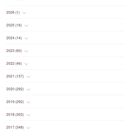
2026
(
1
)
(
1
)
2025
(
16
)
(
2
)
2024
(
14
)
(
1
)
(
1
)
2023
(
60
)
(
1
)
(
2
)
(
1
)
2022
(
46
)
(
4
)
(
1
)
(
3
)
(
2
)
2021
(
157
)
(
2
)
(
7
)
(
5
)
(
1
)
(
6
)
2020
(
292
)
(
1
)
(
3
)
(
5
)
(
3
)
(
27
)
(
14
)
2019
(
292
)
(
5
)
(
4
)
(
4
)
(
14
)
(
35
)
(
21
)
2018
(
302
)
(
5
)
(
8
)
(
11
)
(
22
)
(
35
)
(
18
)
2017
(
348
)