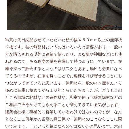
写真は先日納品させていただいた桧の幅４５０ｍｍ以上の無節板
２枚です。桧の無節材というのはいろいろと需要があり、一般の
方が購入される以外に建築で使ったり、まな板や神棚などにも使
われるので、ある程度の量を在庫して持つようにしています。在
庫を持って販売するというのはリスクもあるし場所も必要になっ
てくるのですが、在庫を持つことでお客様を呼び寄せることにも
つながってきていると思います。無垢材を一般の材木屋さんより
多めに在庫し始めてから１０年くらいたちましたが、どうもこの
ところ無垢の枠材などの造作材や、和室で使う化粧無垢材などの
ご相談で声をかけてもらえることが増えてきている気がします。
建築会社様に積極的に営業しているわけではないのですが、なん
となくここ何年かの当店の雰囲気で「無垢材のことならここに聞
いてみよう。」といった気になるのではないかと思います。木の