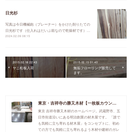
日光杉
写真は今日機械鉋（プレーナー）をかけた削りたての
日光杉です（仕入れはだいぶ前なので乾燥材です）…
2024.02.09 08:15
2015.02.18 22:43
2015.02.15 01:40
ヤニ松板入荷
無垢フローリング販売して
ます。
東京・吉祥寺の勝又木材【一枚板カウンター】
東京 吉祥寺勝又木材のホームページ。武蔵野市、五
日市街道沿いにある明治創業の材木屋です。 「誰で
も気軽に立ち寄れる材木屋」をコンセプトに、初め
ての方でも気軽に立ち寄れるよう木材や建材のガレ