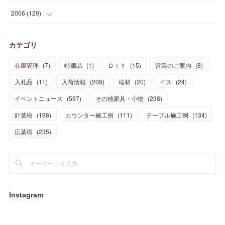
(
21
)
(
33
)
(
20
)
(
29
)
(
44
)
(
11
)
(
14
)
(
12
)
(
9
)
(
8
)
(
13
)
(
9
)
2006
(
120
)
(
39
)
(
30
)
(
28
)
(
19
)
(
23
)
(
18
)
(
10
)
(
10
)
(
7
)
(
7
)
(
13
)
(
5
)
カテゴリ
(
11
)
(
44
)
(
14
)
(
31
)
(
28
)
(
15
)
(
12
)
(
7
)
(
8
)
(
11
)
(
14
)
在庫管理
(
7
)
特価品
(
1
)
ＤＩＹ
(
15
)
営業のご案内
(
8
)
(
23
)
(
23
)
(
17
)
(
18
)
(
13
)
(
23
)
(
5
)
(
5
)
(
10
)
(
14
)
入札品
(
11
)
入荷情報
(
208
)
端材
(
20
)
イス
(
24
)
(
17
)
(
20
)
(
3
)
(
11
)
(
14
)
(
6
)
(
9
)
(
11
)
(
15
)
イベントニュース
(
597
)
その他家具・小物
(
238
)
(
12
)
(
17
)
(
18
)
針葉樹
(
12
(
198
)
)
カウンター施工例
(
111
)
テーブル施工例
(
134
)
(
11
)
(
13
)
(
13
)
(
9
)
広葉樹
(
235
)
(
15
)
(
19
)
(
16
)
(
13
)
(
10
)
(
16
)
(
11
)
(
13
)
(
14
)
(
14
)
(
13
)
(
13
)
(
20
)
(
4
)
(
15
)
(
8
)
(
18
)
(
16
)
Instagram
(
16
)
(
10
)
(
16
)
(
13
)
(
11
)
(
13
)
(
2
)