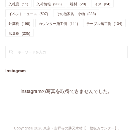
(
10
)
(
14
)
入札品
(
11
)
入荷情報
(
208
)
端材
(
20
)
イス
(
24
)
(
17
)
(
20
)
(
3
)
(
11
)
(
14
)
(
6
)
(
9
)
(
11
)
(
15
)
イベントニュース
(
597
)
その他家具・小物
(
238
)
(
12
)
(
17
)
(
18
)
針葉樹
(
12
(
198
)
)
カウンター施工例
(
111
)
テーブル施工例
(
134
)
(
11
)
(
13
)
(
13
)
(
9
)
広葉樹
(
235
)
(
15
)
(
19
)
(
16
)
(
13
)
(
10
)
(
16
)
(
11
)
(
13
)
(
14
)
(
14
)
(
13
)
(
13
)
(
20
)
(
4
)
(
15
)
(
8
)
(
18
)
(
16
)
Instagram
(
16
)
(
10
)
(
16
)
(
13
)
(
11
)
(
13
)
(
2
)
Instagramの写真を取得できませんでした。
(
9
)
(
1
)
Copyright ©
2026
東京・吉祥寺の勝又木材【一枚板カウンター】
.