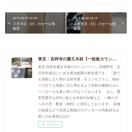
2015.02.07 00:28
2015.02.06 23:10
２月８日（日）のセール情
２月８日（日）のセール情
報㉗
報㉕
東京・吉祥寺の勝又木材【一枚板カウンター】
東京 吉祥寺勝又木材のホームページ。武蔵野市、五
日市街道沿いにある明治創業の材木屋です。 「誰で
も気軽に立ち寄れる材木屋」をコンセプトに、初め
ての方でも気軽に立ち寄れるよう木材や建材のガレ
ージセールを春と秋に行なっております。 また、通
常営業日もDIYに使える木材や合板など、一般の方
への小売・配送（有料）に対応しております。 店舗
の改装などで良質な無垢のカウンターや内装材をお
探しのお客様はぜひ。
フォロー