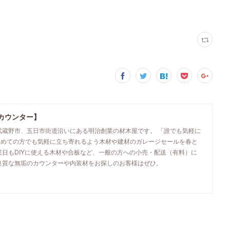
カウンター】
武蔵野市、五日市街道沿いにある明治創業の材木屋です。 「誰でも気軽に
初めての方でも気軽に立ち寄れるよう木材や建材のガレージセールを春と
業日もDIYに使える木材や合板など、一般の方への小売・配送（有料）に
良質な無垢のカウンターや内装材をお探しのお客様はぜひ。