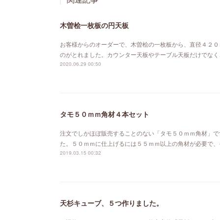
木曽桧一枚板の円天板
お客様からのオーダーで、木曽桧の一枚板から、直径４２０
のがとれました。カウンター天板やテーブル天板だけでなく
2020.06.29 00:50
タモ５０ｍｍ角材４本セット
注文でしかほぼ販売することのない「タモ５０ｍｍ角材」で
た。５０ｍｍに仕上げるには５５ｍｍ以上の角材が必要で、
2019.03.15 00:32
天杉キューブ、５つ作りました。