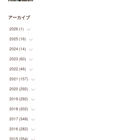
アーカイブ
2026
(
1
)
2025
(
16
(
1
)
)
2024
(
14
(
2
)
)
(
1
)
2023
(
60
(
1
)
)
(
1
)
(
2
)
2022
(
46
(
1
)
)
(
4
)
(
1
)
(
3
)
2021
(
157
(
2
)
)
(
2
)
(
7
)
(
5
)
(
1
)
2020
(
292
(
6
)
)
(
1
)
(
3
)
(
5
)
(
3
)
(
27
)
2019
(
292
(
14
)
)
(
5
)
(
4
)
(
4
)
(
14
)
(
35
)
2018
(
302
(
21
)
)
(
5
)
(
8
)
(
11
)
(
22
)
(
35
)
2017
(
348
(
18
)
)
(
6
)
(
2
)
(
7
)
(
22
)
(
37
)
(
29
)
2016
(
282
(
23
)
)
(
8
)
(
6
)
(
8
)
(
22
)
(
22
)
(
14
)
(
37
)
2015
(
354
(
18
)
)