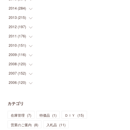
(
9
)
(
5
)
(
9
)
(
25
)
(
16
)
(
15
)
(
26
)
(
30
)
2014
(
284
(
15
)
)
(
12
)
(
5
)
(
12
)
(
25
)
(
22
)
(
12
)
(
20
)
(
28
)
(
45
)
2013
(
215
(
13
)
)
(
2
)
(
5
)
(
14
)
(
24
)
(
20
)
(
19
)
(
16
)
(
23
)
(
33
)
(
34
)
2012
(
197
(
11
)
)
(
5
)
(
21
)
(
24
)
(
40
)
(
28
)
(
24
)
(
13
)
(
24
)
(
29
)
(
31
)
2011
(
176
(
6
)
)
(
14
)
(
21
)
(
18
)
(
37
)
(
35
)
(
21
)
(
18
)
(
20
)
(
20
)
(
27
)
2010
(
151
(
13
)
)
(
14
)
(
35
)
(
19
)
(
34
)
(
37
)
(
20
)
(
24
)
(
22
)
(
18
)
(
26
)
(
22
)
2009
(
116
(
12
)
)
(
23
)
(
30
)
(
27
)
(
26
)
(
46
)
(
41
)
(
24
)
(
10
)
(
12
)
(
15
)
(
15
)
2008
(
120
(
6
)
)
(
12
)
(
48
)
(
32
)
(
22
)
(
30
)
(
25
)
(
11
)
(
13
)
(
15
)
(
10
)
(
8
)
2007
(
152
(
13
)
)
(
21
)
(
33
)
(
20
)
(
29
)
(
44
)
(
11
)
(
14
)
(
12
)
(
9
)
(
8
)
(
13
)
2006
(
120
(
9
)
)
(
39
)
(
30
)
(
28
)
(
19
)
(
23
)
(
18
)
(
10
)
(
10
)
(
7
)
(
7
)
(
13
)
(
5
)
(
11
)
(
44
)
(
14
)
(
31
)
(
28
)
(
15
)
(
12
)
(
7
)
(
8
)
(
11
)
(
14
)
カテゴリ
(
23
)
(
23
)
(
17
)
(
18
)
(
13
)
(
23
)
(
5
)
(
5
)
(
10
)
(
14
)
在庫管理
(
7
)
特価品
(
1
)
ＤＩＹ
(
15
)
(
17
)
(
20
)
(
3
)
(
11
)
(
14
)
(
6
)
(
9
)
(
11
)
(
15
)
営業のご案内
(
8
)
入札品
(
11
)
(
12
)
(
17
)
(
18
)
(
12
)
(
11
)
(
13
)
(
13
)
(
9
)