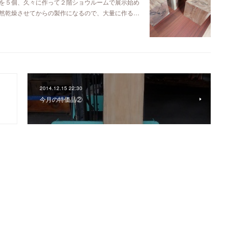
を５個、久々に作って２階ショウルームで展示始め
然乾燥させてからの製作になるので、大量に作る…
2014.12.15 22:30
今月の特価品②