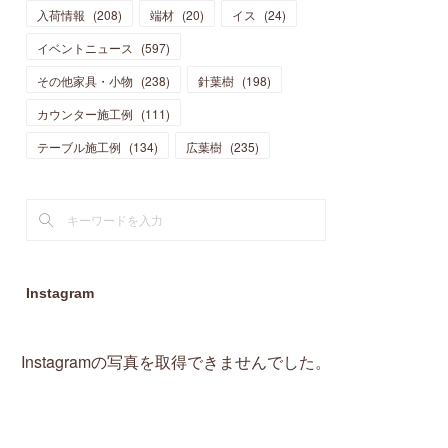
入荷情報
(
208
)
端材
(
20
)
イス
(
24
)
(
15
)
(
19
)
(
16
)
(
13
)
(
10
)
(
16
)
(
11
)
イベントニュース
(
597
)
(
13
)
(
14
)
(
14
)
(
13
)
(
13
)
(
20
)
その他家具・小物
(
4
)
(
238
)
針葉樹
(
198
)
(
15
)
(
8
)
(
18
)
(
16
)
(
16
)
カウンター施工例
(
10
)
(
111
)
(
16
)
(
13
)
(
11
)
(
13
)
テーブル施工例
(
2
)
(
134
)
広葉樹
(
235
)
(
9
)
(
1
)
Instagram
Instagramの写真を取得できませんでした。