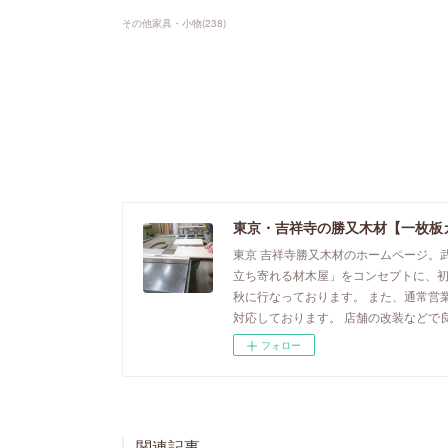
その他家具・小物
(
238
)
東京・吉祥寺の勝又木材【一枚板
東京 吉祥寺勝又木材のホームページ。
立ち寄れる材木屋」をコンセプトに、
秋に行なっております。 また、通常営
対応しております。 店舗の改装などで
フォロー
関連記事