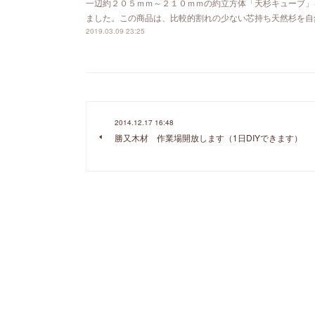
一辺約２０５ｍｍ～２１０ｍｍの約立方体「天杉キューブ」
ました。この商品は、比較的割れの少ない芯持ち天然杉を自
2019.03.09 23:25
2014.12.17 16:48
勝又木材 作業場開放します（1日DIYできます）