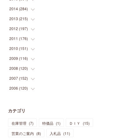
(
9
)
(
5
)
(
9
)
(
25
)
(
16
)
(
15
)
(
26
)
(
30
)
2014
(
284
(
15
)
)
(
12
)
(
5
)
(
12
)
(
25
)
(
22
)
(
12
)
(
20
)
(
28
)
(
45
)
2013
(
215
(
13
)
)
(
2
)
(
5
)
(
14
)
(
24
)
(
20
)
(
19
)
(
16
)
(
23
)
(
33
)
(
34
)
2012
(
197
(
11
)
)
(
5
)
(
21
)
(
24
)
(
40
)
(
28
)
(
24
)
(
13
)
(
24
)
(
29
)
(
31
)
2011
(
176
(
6
)
)
(
14
)
(
21
)
(
18
)
(
37
)
(
35
)
(
21
)
(
18
)
(
20
)
(
20
)
(
27
)
2010
(
151
(
13
)
)
(
14
)
(
35
)
(
19
)
(
34
)
(
37
)
(
20
)
(
24
)
(
22
)
(
18
)
(
26
)
(
22
)
2009
(
116
(
12
)
)
(
23
)
(
30
)
(
27
)
(
26
)
(
46
)
(
41
)
(
24
)
(
10
)
(
12
)
(
15
)
(
15
)
2008
(
120
(
6
)
)
(
12
)
(
48
)
(
32
)
(
22
)
(
30
)
(
25
)
(
11
)
(
13
)
(
15
)
(
10
)
(
8
)
2007
(
152
(
13
)
)
(
21
)
(
33
)
(
20
)
(
29
)
(
44
)
(
11
)
(
14
)
(
12
)
(
9
)
(
8
)
(
13
)
2006
(
120
(
9
)
)
(
39
)
(
30
)
(
28
)
(
19
)
(
23
)
(
18
)
(
10
)
(
10
)
(
7
)
(
7
)
(
13
)
(
5
)
(
11
)
(
44
)
(
14
)
(
31
)
(
28
)
(
15
)
(
12
)
(
7
)
(
8
)
(
11
)
(
14
)
カテゴリ
(
23
)
(
23
)
(
17
)
(
18
)
(
13
)
(
23
)
(
5
)
(
5
)
(
10
)
(
14
)
在庫管理
(
7
)
特価品
(
1
)
ＤＩＹ
(
15
)
(
17
)
(
20
)
(
3
)
(
11
)
(
14
)
(
6
)
(
9
)
(
11
)
(
15
)
営業のご案内
(
8
)
入札品
(
11
)
(
12
)
(
17
)
(
18
)
(
12
)
(
11
)
(
13
)
(
13
)
(
9
)