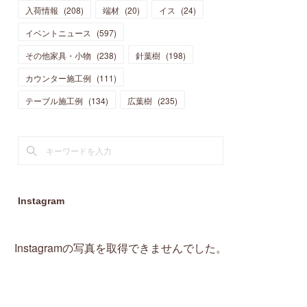
入荷情報
(
208
)
端材
(
20
)
イス
(
24
)
(
15
)
(
19
)
(
16
)
(
13
)
(
10
)
(
16
)
(
11
)
イベントニュース
(
597
)
(
13
)
(
14
)
(
14
)
(
13
)
(
13
)
(
20
)
その他家具・小物
(
4
)
(
238
)
針葉樹
(
198
)
(
15
)
(
8
)
(
18
)
(
16
)
(
16
)
カウンター施工例
(
10
)
(
111
)
(
16
)
(
13
)
(
11
)
(
13
)
テーブル施工例
(
2
)
(
134
)
広葉樹
(
235
)
(
9
)
(
1
)
Instagram
Instagramの写真を取得できませんでした。