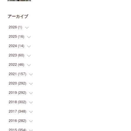
アーカイブ
2026
(
1
)
2025
(
16
(
1
)
)
2024
(
14
(
2
)
)
(
1
)
2023
(
60
(
1
)
)
(
1
)
(
2
)
2022
(
46
(
1
)
)
(
4
)
(
1
)
(
3
)
2021
(
157
(
2
)
)
(
2
)
(
7
)
(
5
)
(
1
)
2020
(
292
(
6
)
)
(
1
)
(
3
)
(
5
)
(
3
)
(
27
)
2019
(
292
(
14
)
)
(
5
)
(
4
)
(
4
)
(
14
)
(
35
)
2018
(
302
(
21
)
)
(
5
)
(
8
)
(
11
)
(
22
)
(
35
)
2017
(
348
(
18
)
)
(
6
)
(
2
)
(
7
)
(
22
)
(
37
)
(
29
)
2016
(
282
(
23
)
)
(
8
)
(
6
)
(
8
)
(
22
)
(
22
)
(
14
)
(
37
)
2015
(
354
(
18
)
)