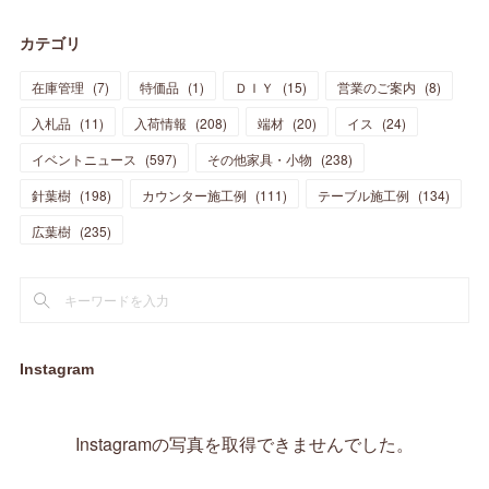
(
28
)
(
19
)
(
23
)
(
18
)
(
10
)
(
10
)
(
7
)
(
7
)
(
13
)
(
5
)
カテゴリ
(
11
)
(
44
)
(
14
)
(
31
)
(
28
)
(
15
)
(
12
)
(
7
)
(
8
)
(
11
)
(
14
)
在庫管理
(
7
)
特価品
(
1
)
ＤＩＹ
(
15
)
営業のご案内
(
8
)
(
23
)
(
23
)
(
17
)
(
18
)
(
13
)
(
23
)
(
5
)
(
5
)
(
10
)
(
14
)
入札品
(
11
)
入荷情報
(
208
)
端材
(
20
)
イス
(
24
)
(
17
)
(
20
)
(
3
)
(
11
)
(
14
)
(
6
)
(
9
)
(
11
)
(
15
)
イベントニュース
(
597
)
その他家具・小物
(
238
)
(
12
)
(
17
)
(
18
)
針葉樹
(
12
(
198
)
)
カウンター施工例
(
111
)
テーブル施工例
(
134
)
(
11
)
(
13
)
(
13
)
(
9
)
広葉樹
(
235
)
(
15
)
(
19
)
(
16
)
(
13
)
(
10
)
(
16
)
(
11
)
(
13
)
(
14
)
(
14
)
(
13
)
(
13
)
(
20
)
(
4
)
(
15
)
(
8
)
(
18
)
(
16
)
Instagram
(
16
)
(
10
)
(
16
)
(
13
)
(
11
)
(
13
)
(
2
)
Instagramの写真を取得できませんでした。
(
9
)
(
1
)