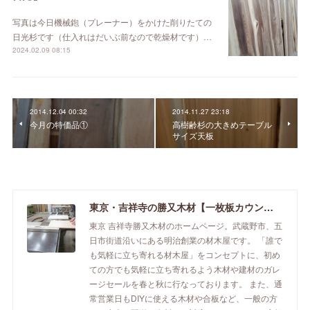
写真は今日機械鉋（プレーナー）をかけた削りたての
日光杉です（仕入れはだいぶ前なので乾燥材です）…
2024.02.09 08:15
2014.12.04 00:32
2014.11.27 23:18
今月の特価品①
高樹齢杉の大きめテーブル
サイズ天板
東京・吉祥寺の勝又木材【一枚板カウンター】
東京 吉祥寺勝又木材のホームページ。武蔵野市、五
日市街道沿いにある明治創業の材木屋です。 「誰で
も気軽に立ち寄れる材木屋」をコンセプトに、初め
ての方でも気軽に立ち寄れるよう木材や建材のガレ
ージセールを春と秋に行なっております。 また、通
常営業日もDIYに使える木材や合板など、一般の方