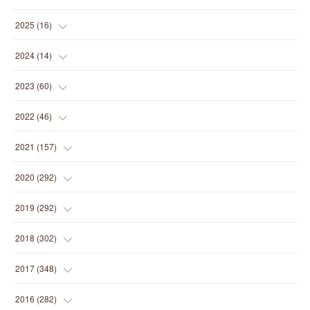
(
1
)
2025
(
16
)
(
2
)
2024
(
14
)
(
1
)
(
1
)
2023
(
60
)
(
1
)
(
2
)
(
1
)
2022
(
46
)
(
4
)
(
1
)
(
3
)
(
2
)
2021
(
157
)
(
2
)
(
7
)
(
5
)
(
1
)
(
6
)
2020
(
292
)
(
1
)
(
3
)
(
5
)
(
3
)
(
27
)
(
14
)
2019
(
292
)
(
5
)
(
4
)
(
4
)
(
14
)
(
35
)
(
21
)
2018
(
302
)
(
5
)
(
8
)
(
11
)
(
22
)
(
35
)
(
18
)
2017
(
348
)
(
6
)
(
2
)
(
7
)
(
22
)
(
37
)
(
29
)
(
23
)
2016
(
282
)