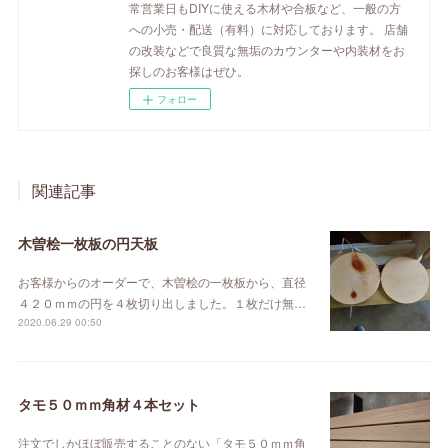
常営業日もDIYに使える木材や合板など、一般の方
への小売・配送（有料）に対応しております。 店舗
の改装などで良質な無垢のカウンターや内装材をお
探しのお客様はぜひ。
フォロー
関連記事
木曽桧一枚板の円天板
お客様からのオーダーで、木曽桧の一枚板から、直径
４２０ｍｍの円を４枚切り出しました。１枚だけ無…
2020.06.29 00:50
タモ５０ｍｍ角材４本セット
注文でしかほぼ販売することのない「タモ５０ｍｍ角