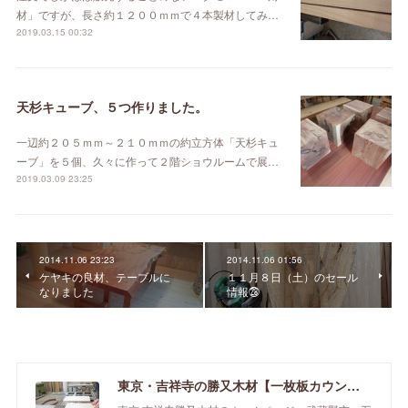
材」ですが、長さ約１２００ｍｍで４本製材してみ…
2019.03.15 00:32
天杉キューブ、５つ作りました。
一辺約２０５ｍｍ～２１０ｍｍの約立方体「天杉キュ
ーブ」を５個、久々に作って２階ショウルームで展…
2019.03.09 23:25
2014.11.06 23:23
2014.11.06 01:56
ケヤキの良材、テーブルに
１１月８日（土）のセール
なりました
情報㉘
東京・吉祥寺の勝又木材【一枚板カウンター】