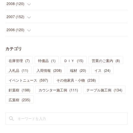
(
24
)
(
10
)
(
12
)
(
15
)
(
15
)
(
6
)
2008
(
120
)
(
12
)
(
48
)
(
32
)
(
22
)
(
30
)
(
25
)
(
11
)
(
13
)
(
15
)
(
10
)
(
8
)
(
13
)
2007
(
152
)
(
21
)
(
33
)
(
20
)
(
29
)
(
44
)
(
11
)
(
14
)
(
12
)
(
9
)
(
8
)
(
13
)
(
9
)
2006
(
120
)
(
39
)
(
30
)
(
28
)
(
19
)
(
23
)
(
18
)
(
10
)
(
10
)
(
7
)
(
7
)
(
13
)
(
5
)
カテゴリ
(
11
)
(
44
)
(
14
)
(
31
)
(
28
)
(
15
)
(
12
)
(
7
)
(
8
)
(
11
)
(
14
)
在庫管理
(
7
)
特価品
(
1
)
ＤＩＹ
(
15
)
営業のご案内
(
8
)
(
23
)
(
23
)
(
17
)
(
18
)
(
13
)
(
23
)
(
5
)
(
5
)
(
10
)
(
14
)
入札品
(
11
)
入荷情報
(
208
)
端材
(
20
)
イス
(
24
)
(
17
)
(
20
)
(
3
)
(
11
)
(
14
)
(
6
)
(
9
)
(
11
)
(
15
)
イベントニュース
(
597
)
その他家具・小物
(
238
)
(
12
)
(
17
)
(
18
)
針葉樹
(
12
(
198
)
)
カウンター施工例
(
111
)
テーブル施工例
(
134
)
(
11
)
(
13
)
(
13
)
(
9
)
広葉樹
(
235
)
(
15
)
(
19
)
(
16
)
(
13
)
(
10
)
(
16
)
(
11
)
(
13
)
(
14
)
(
14
)
(
13
)
(
13
)
(
20
)
(
4
)
(
15
)
(
8
)
(
18
)
(
16
)