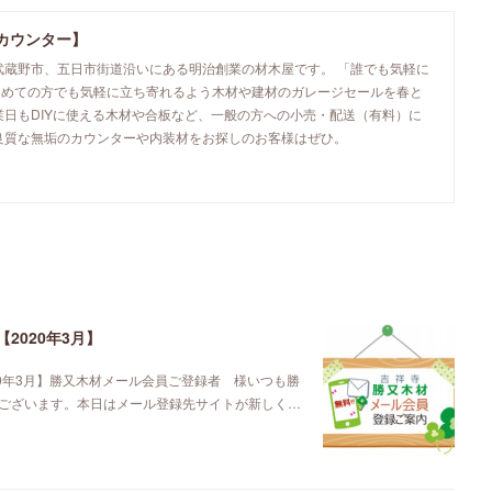
カウンター】
武蔵野市、五日市街道沿いにある明治創業の材木屋です。 「誰でも気軽に
初めての方でも気軽に立ち寄れるよう木材や建材のガレージセールを春と
業日もDIYに使える木材や合板など、一般の方への小売・配送（有料）に
良質な無垢のカウンターや内装材をお探しのお客様はぜひ。
2020年3月】
0年3月】勝又木材メール会員ご登録者 様いつも勝
ございます。本日はメール登録先サイトが新しく…