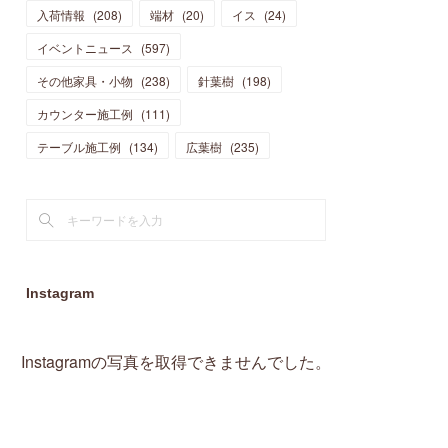
入荷情報
(
208
)
端材
(
20
)
イス
(
24
)
(
15
)
(
19
)
(
16
)
(
13
)
(
10
)
(
16
)
(
11
)
イベントニュース
(
597
)
(
13
)
(
14
)
(
14
)
(
13
)
(
13
)
(
20
)
その他家具・小物
(
4
)
(
238
)
針葉樹
(
198
)
(
15
)
(
8
)
(
18
)
(
16
)
(
16
)
カウンター施工例
(
10
)
(
111
)
(
16
)
(
13
)
(
11
)
(
13
)
テーブル施工例
(
2
)
(
134
)
広葉樹
(
235
)
(
9
)
(
1
)
Instagram
Instagramの写真を取得できませんでした。