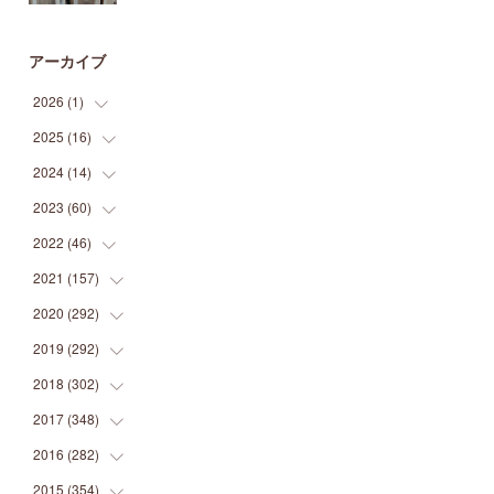
アーカイブ
2026
(
1
)
2025
(
16
(
1
)
)
2024
(
14
(
2
)
)
(
1
)
2023
(
60
(
1
)
)
(
1
)
(
2
)
2022
(
46
(
1
)
)
(
4
)
(
1
)
(
3
)
2021
(
157
(
2
)
)
(
2
)
(
7
)
(
5
)
(
1
)
2020
(
292
(
6
)
)
(
1
)
(
3
)
(
5
)
(
3
)
(
27
)
2019
(
292
(
14
)
)
(
5
)
(
4
)
(
4
)
(
14
)
(
35
)
2018
(
302
(
21
)
)
(
5
)
(
8
)
(
11
)
(
22
)
(
35
)
2017
(
348
(
18
)
)
(
6
)
(
2
)
(
7
)
(
22
)
(
37
)
(
29
)
2016
(
282
(
23
)
)
(
8
)
(
6
)
(
8
)
(
22
)
(
22
)
(
14
)
(
37
)
2015
(
354
(
18
)
)