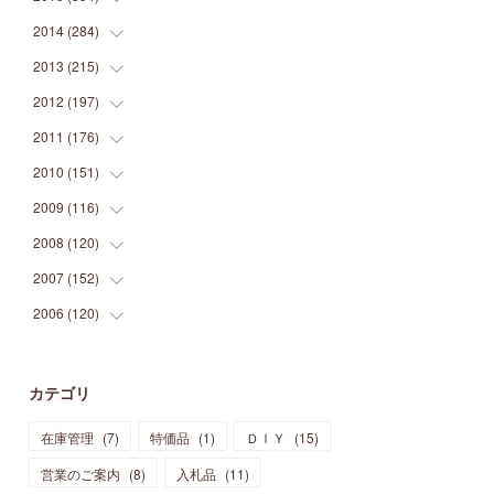
(
9
)
(
5
)
(
9
)
(
25
)
(
16
)
(
15
)
(
26
)
(
30
)
2014
(
284
(
15
)
)
(
12
)
(
5
)
(
12
)
(
25
)
(
22
)
(
12
)
(
20
)
(
28
)
(
45
)
2013
(
215
(
13
)
)
(
2
)
(
5
)
(
14
)
(
24
)
(
20
)
(
19
)
(
16
)
(
23
)
(
33
)
(
34
)
2012
(
197
(
11
)
)
(
5
)
(
21
)
(
24
)
(
40
)
(
28
)
(
24
)
(
13
)
(
24
)
(
29
)
(
31
)
2011
(
176
(
6
)
)
(
14
)
(
21
)
(
18
)
(
37
)
(
35
)
(
21
)
(
18
)
(
20
)
(
20
)
(
27
)
2010
(
151
(
13
)
)
(
14
)
(
35
)
(
19
)
(
34
)
(
37
)
(
20
)
(
24
)
(
22
)
(
18
)
(
26
)
(
22
)
2009
(
116
(
12
)
)
(
23
)
(
30
)
(
27
)
(
26
)
(
46
)
(
41
)
(
24
)
(
10
)
(
12
)
(
15
)
(
15
)
2008
(
120
(
6
)
)
(
12
)
(
48
)
(
32
)
(
22
)
(
30
)
(
25
)
(
11
)
(
13
)
(
15
)
(
10
)
(
8
)
2007
(
152
(
13
)
)
(
21
)
(
33
)
(
20
)
(
29
)
(
44
)
(
11
)
(
14
)
(
12
)
(
9
)
(
8
)
(
13
)
2006
(
120
(
9
)
)
(
39
)
(
30
)
(
28
)
(
19
)
(
23
)
(
18
)
(
10
)
(
10
)
(
7
)
(
7
)
(
13
)
(
5
)
(
11
)
(
44
)
(
14
)
(
31
)
(
28
)
(
15
)
(
12
)
(
7
)
(
8
)
(
11
)
(
14
)
カテゴリ
(
23
)
(
23
)
(
17
)
(
18
)
(
13
)
(
23
)
(
5
)
(
5
)
(
10
)
(
14
)
在庫管理
(
7
)
特価品
(
1
)
ＤＩＹ
(
15
)
(
17
)
(
20
)
(
3
)
(
11
)
(
14
)
(
6
)
(
9
)
(
11
)
(
15
)
営業のご案内
(
8
)
入札品
(
11
)
(
12
)
(
17
)
(
18
)
(
12
)
(
11
)
(
13
)
(
13
)
(
9
)