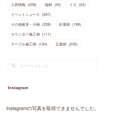
入荷情報
(
208
)
端材
(
20
)
イス
(
24
)
(
15
)
(
19
)
(
16
)
(
13
)
(
10
)
(
16
)
(
11
)
イベントニュース
(
597
)
(
13
)
(
14
)
(
14
)
(
13
)
(
13
)
(
20
)
その他家具・小物
(
4
)
(
238
)
針葉樹
(
198
)
(
15
)
(
8
)
(
18
)
(
16
)
(
16
)
カウンター施工例
(
10
)
(
111
)
(
16
)
(
13
)
(
11
)
(
13
)
テーブル施工例
(
2
)
(
134
)
広葉樹
(
235
)
(
9
)
(
1
)
Instagram
Instagramの写真を取得できませんでした。