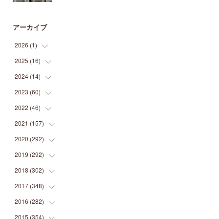
アーカイブ
2026
(
1
)
2025
(
16
(
1
)
)
2024
(
14
(
2
)
)
(
1
)
2023
(
60
(
1
)
)
(
1
)
(
2
)
2022
(
46
(
1
)
)
(
4
)
(
1
)
(
3
)
2021
(
157
(
2
)
)
(
2
)
(
7
)
(
5
)
(
1
)
2020
(
292
(
6
)
)
(
1
)
(
3
)
(
5
)
(
3
)
(
27
)
2019
(
292
(
14
)
)
(
5
)
(
4
)
(
4
)
(
14
)
(
35
)
2018
(
302
(
21
)
)
(
5
)
(
8
)
(
11
)
(
22
)
(
35
)
2017
(
348
(
18
)
)
(
6
)
(
2
)
(
7
)
(
22
)
(
37
)
(
29
)
2016
(
282
(
23
)
)
(
8
)
(
6
)
(
8
)
(
22
)
(
22
)
(
14
)
(
37
)
2015
(
354
(
18
)
)