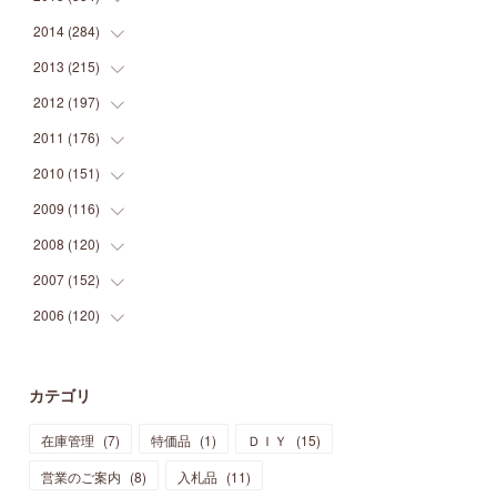
(
9
)
(
5
)
(
9
)
(
25
)
(
16
)
(
15
)
(
26
)
(
30
)
2014
(
284
(
15
)
)
(
12
)
(
5
)
(
12
)
(
25
)
(
22
)
(
12
)
(
20
)
(
28
)
(
45
)
2013
(
215
(
13
)
)
(
2
)
(
5
)
(
14
)
(
24
)
(
20
)
(
19
)
(
16
)
(
23
)
(
33
)
(
34
)
2012
(
197
(
11
)
)
(
5
)
(
21
)
(
24
)
(
40
)
(
28
)
(
24
)
(
13
)
(
24
)
(
29
)
(
31
)
2011
(
176
(
6
)
)
(
14
)
(
21
)
(
18
)
(
37
)
(
35
)
(
21
)
(
18
)
(
20
)
(
20
)
(
27
)
2010
(
151
(
13
)
)
(
14
)
(
35
)
(
19
)
(
34
)
(
37
)
(
20
)
(
24
)
(
22
)
(
18
)
(
26
)
(
22
)
2009
(
116
(
12
)
)
(
23
)
(
30
)
(
27
)
(
26
)
(
46
)
(
41
)
(
24
)
(
10
)
(
12
)
(
15
)
(
15
)
2008
(
120
(
6
)
)
(
12
)
(
48
)
(
32
)
(
22
)
(
30
)
(
25
)
(
11
)
(
13
)
(
15
)
(
10
)
(
8
)
2007
(
152
(
13
)
)
(
21
)
(
33
)
(
20
)
(
29
)
(
44
)
(
11
)
(
14
)
(
12
)
(
9
)
(
8
)
(
13
)
2006
(
120
(
9
)
)
(
39
)
(
30
)
(
28
)
(
19
)
(
23
)
(
18
)
(
10
)
(
10
)
(
7
)
(
7
)
(
13
)
(
5
)
(
11
)
(
44
)
(
14
)
(
31
)
(
28
)
(
15
)
(
12
)
(
7
)
(
8
)
(
11
)
(
14
)
カテゴリ
(
23
)
(
23
)
(
17
)
(
18
)
(
13
)
(
23
)
(
5
)
(
5
)
(
10
)
(
14
)
在庫管理
(
7
)
特価品
(
1
)
ＤＩＹ
(
15
)
(
17
)
(
20
)
(
3
)
(
11
)
(
14
)
(
6
)
(
9
)
(
11
)
(
15
)
営業のご案内
(
8
)
入札品
(
11
)
(
12
)
(
17
)
(
18
)
(
12
)
(
11
)
(
13
)
(
13
)
(
9
)