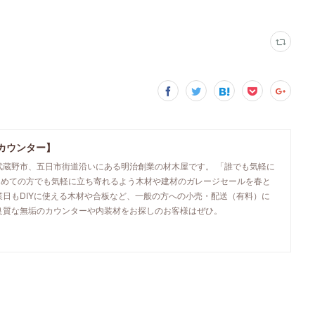
カウンター】
武蔵野市、五日市街道沿いにある明治創業の材木屋です。 「誰でも気軽に
初めての方でも気軽に立ち寄れるよう木材や建材のガレージセールを春と
業日もDIYに使える木材や合板など、一般の方への小売・配送（有料）に
良質な無垢のカウンターや内装材をお探しのお客様はぜひ。