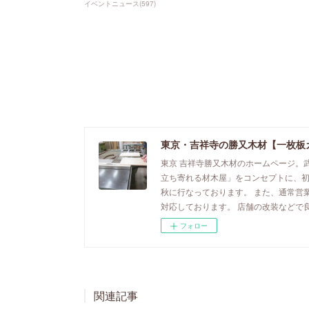
イベントニュース
(
597
)
東京・吉祥寺の勝又木材【一枚板
東京 吉祥寺勝又木材のホームページ。
立ち寄れる材木屋」をコンセプトに、
秋に行なっております。 また、通常営
対応しております。 店舗の改装などで
フォロー
関連記事