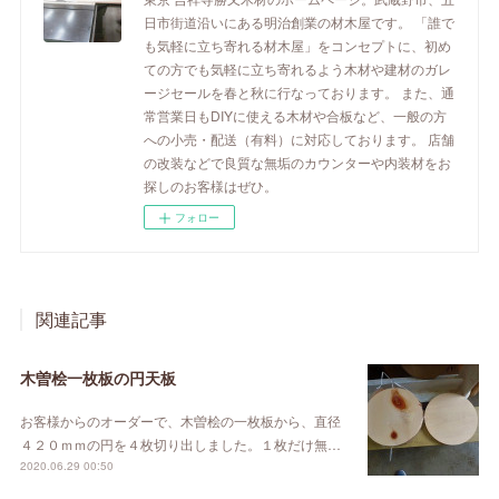
日市街道沿いにある明治創業の材木屋です。 「誰で
も気軽に立ち寄れる材木屋」をコンセプトに、初め
ての方でも気軽に立ち寄れるよう木材や建材のガレ
ージセールを春と秋に行なっております。 また、通
常営業日もDIYに使える木材や合板など、一般の方
への小売・配送（有料）に対応しております。 店舗
の改装などで良質な無垢のカウンターや内装材をお
探しのお客様はぜひ。
フォロー
関連記事
木曽桧一枚板の円天板
お客様からのオーダーで、木曽桧の一枚板から、直径
４２０ｍｍの円を４枚切り出しました。１枚だけ無…
2020.06.29 00:50