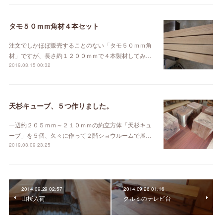
タモ５０ｍｍ角材４本セット
注文でしかほぼ販売することのない「タモ５０ｍｍ角
材」ですが、長さ約１２００ｍｍで４本製材してみ…
2019.03.15 00:32
天杉キューブ、５つ作りました。
一辺約２０５ｍｍ～２１０ｍｍの約立方体「天杉キュ
ーブ」を５個、久々に作って２階ショウルームで展…
2019.03.09 23:25
2014.09.29 02:57
2014.09.26 01:16
山桜入荷
クルミのテレビ台