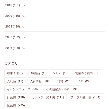
(
21
)
(
18
)
(
37
)
(
35
)
(
21
)
(
18
)
(
20
)
(
20
)
(
27
)
(
13
)
2010
(
151
)
(
14
)
(
35
)
(
19
)
(
34
)
(
37
)
(
20
)
(
24
)
(
22
)
(
18
)
(
26
)
(
22
)
(
12
)
2009
(
116
)
(
23
)
(
30
)
(
27
)
(
26
)
(
46
)
(
41
)
(
24
)
(
10
)
(
12
)
(
15
)
(
15
)
(
6
)
2008
(
120
)
(
12
)
(
48
)
(
32
)
(
22
)
(
30
)
(
25
)
(
11
)
(
13
)
(
15
)
(
10
)
(
8
)
(
13
)
2007
(
152
)
(
21
)
(
33
)
(
20
)
(
29
)
(
44
)
(
11
)
(
14
)
(
12
)
(
9
)
(
8
)
(
13
)
(
9
)
2006
(
120
)
(
39
)
(
30
)
(
28
)
(
19
)
(
23
)
(
18
)
(
10
)
(
10
)
(
7
)
(
7
)
(
13
)
(
5
)
カテゴリ
(
11
)
(
44
)
(
14
)
(
31
)
(
28
)
(
15
)
(
12
)
(
7
)
(
8
)
(
11
)
(
14
)
在庫管理
(
7
)
特価品
(
1
)
ＤＩＹ
(
15
)
営業のご案内
(
8
)
(
23
)
(
23
)
(
17
)
(
18
)
(
13
)
(
23
)
(
5
)
(
5
)
(
10
)
(
14
)
入札品
(
11
)
入荷情報
(
208
)
端材
(
20
)
イス
(
24
)
(
17
)
(
20
)
(
3
)
(
11
)
(
14
)
(
6
)
(
9
)
(
11
)
(
15
)
イベントニュース
(
597
)
その他家具・小物
(
238
)
(
12
)
(
17
)
(
18
)
針葉樹
(
12
(
198
)
)
カウンター施工例
(
111
)
テーブル施工例
(
134
)
(
11
)
(
13
)
(
13
)
(
9
)
広葉樹
(
235
)
(
15
)
(
19
)
(
16
)
(
13
)
(
10
)
(
16
)