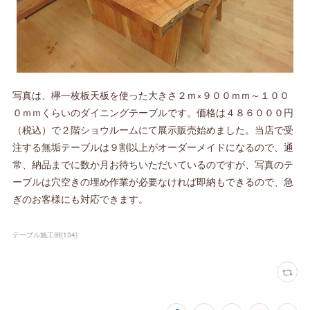
写真は、欅一枚板天板を使った大きさ２ｍ×９００ｍｍ～１００
０ｍｍくらいのダイニングテーブルです。価格は４８６０００円
（税込）で２階ショウルームにて展示販売始めました。当店で受
注する無垢テーブルは９割以上がオーダーメイドになるので、通
常、納品までに数か月お待ちいただいているのですが、写真のテ
ーブルは穴空きの埋め作業が必要なければ即納もできるので、急
ぎのお客様にも対応できます。
テーブル施工例
(
134
)