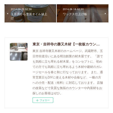
2014.09.23 02:36
2014.09.18 02:30
１０月から塗装オイル値上
ワックス仕上げ板
げ
東京・吉祥寺の勝又木材【一枚板カウンター】
東京 吉祥寺勝又木材のホームページ。武蔵野市、五
日市街道沿いにある明治創業の材木屋です。 「誰で
も気軽に立ち寄れる材木屋」をコンセプトに、初め
ての方でも気軽に立ち寄れるよう木材や建材のガレ
ージセールを春と秋に行なっております。 また、通
常営業日もDIYに使える木材や合板など、一般の方
への小売・配送（有料）に対応しております。 店舗
の改装などで良質な無垢のカウンターや内装材をお
探しのお客様はぜひ。
フォロー