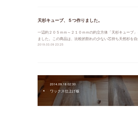
天杉キューブ、５つ作りました。
一辺約２０５ｍｍ～２１０ｍｍの約立方体「天杉キューブ」
ました。この商品は、比較的割れの少ない芯持ち天然杉を自
2019.03.09 23:25
2014.09.18 02:30
ワックス仕上げ板