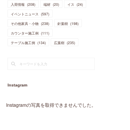
入荷情報
(
208
)
端材
(
20
)
イス
(
24
)
(
15
)
(
19
)
(
16
)
(
13
)
(
10
)
(
16
)
(
11
)
イベントニュース
(
597
)
(
13
)
(
14
)
(
14
)
(
13
)
(
13
)
(
20
)
その他家具・小物
(
4
)
(
238
)
針葉樹
(
198
)
(
15
)
(
8
)
(
18
)
(
16
)
(
16
)
カウンター施工例
(
10
)
(
111
)
(
16
)
(
13
)
(
11
)
(
13
)
テーブル施工例
(
2
)
(
134
)
広葉樹
(
235
)
(
9
)
(
1
)
Instagram
Instagramの写真を取得できませんでした。