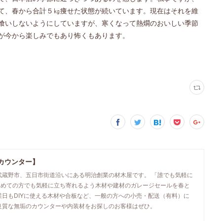
て、春から合計５㎏痩せた状態が続いています。現在はそれを維
喰いしないようにしていますが、寒くなって熱燗のおいしい季節
が今から楽しみでもあり怖くもあります。
カウンター】
武蔵野市、五日市街道沿いにある明治創業の材木屋です。 「誰でも気軽に
初めての方でも気軽に立ち寄れるよう木材や建材のガレージセールを春と
業日もDIYに使える木材や合板など、一般の方への小売・配送（有料）に
良質な無垢のカウンターや内装材をお探しのお客様はぜひ。