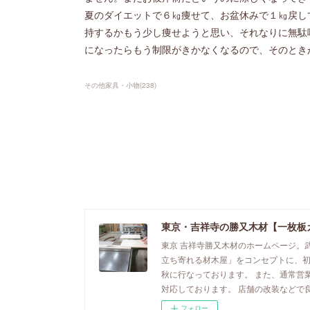
夏のダイエットで６㎏痩せて、お盆休みで１㎏戻し
持するかもう少し痩せようと思い、それなりに無駄
になったらもう制限がきかなくなるので、そのとき
その他家具・小物
(
238
)
東京・吉祥寺の勝又木材【一枚板
東京 吉祥寺勝又木材のホームページ。
立ち寄れる材木屋」をコンセプトに、
秋に行なっております。 また、通常営
対応しております。 店舗の改装などで
フォロー