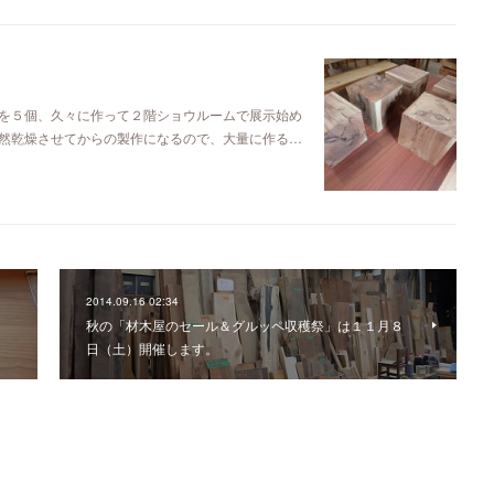
を５個、久々に作って２階ショウルームで展示始め
然乾燥させてからの製作になるので、大量に作る…
2014.09.16 02:34
秋の「材木屋のセール＆グルッペ収穫祭」は１１月８
日（土）開催します。