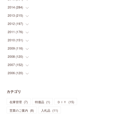
(
9
)
(
5
)
(
9
)
(
25
)
(
16
)
(
15
)
(
26
)
(
30
)
2014
(
284
(
15
)
)
(
12
)
(
5
)
(
12
)
(
25
)
(
22
)
(
12
)
(
20
)
(
28
)
(
45
)
2013
(
215
(
13
)
)
(
2
)
(
5
)
(
14
)
(
24
)
(
20
)
(
19
)
(
16
)
(
23
)
(
33
)
(
34
)
2012
(
197
(
11
)
)
(
5
)
(
21
)
(
24
)
(
40
)
(
28
)
(
24
)
(
13
)
(
24
)
(
29
)
(
31
)
2011
(
176
(
6
)
)
(
14
)
(
21
)
(
18
)
(
37
)
(
35
)
(
21
)
(
18
)
(
20
)
(
20
)
(
27
)
2010
(
151
(
13
)
)
(
14
)
(
35
)
(
19
)
(
34
)
(
37
)
(
20
)
(
24
)
(
22
)
(
18
)
(
26
)
(
22
)
2009
(
116
(
12
)
)
(
23
)
(
30
)
(
27
)
(
26
)
(
46
)
(
41
)
(
24
)
(
10
)
(
12
)
(
15
)
(
15
)
2008
(
120
(
6
)
)
(
12
)
(
48
)
(
32
)
(
22
)
(
30
)
(
25
)
(
11
)
(
13
)
(
15
)
(
10
)
(
8
)
2007
(
152
(
13
)
)
(
21
)
(
33
)
(
20
)
(
29
)
(
44
)
(
11
)
(
14
)
(
12
)
(
9
)
(
8
)
(
13
)
2006
(
120
(
9
)
)
(
39
)
(
30
)
(
28
)
(
19
)
(
23
)
(
18
)
(
10
)
(
10
)
(
7
)
(
7
)
(
13
)
(
5
)
(
11
)
(
44
)
(
14
)
(
31
)
(
28
)
(
15
)
(
12
)
(
7
)
(
8
)
(
11
)
(
14
)
カテゴリ
(
23
)
(
23
)
(
17
)
(
18
)
(
13
)
(
23
)
(
5
)
(
5
)
(
10
)
(
14
)
在庫管理
(
7
)
特価品
(
1
)
ＤＩＹ
(
15
)
(
17
)
(
20
)
(
3
)
(
11
)
(
14
)
(
6
)
(
9
)
(
11
)
(
15
)
営業のご案内
(
8
)
入札品
(
11
)
(
12
)
(
17
)
(
18
)
(
12
)
(
11
)
(
13
)
(
13
)
(
9
)