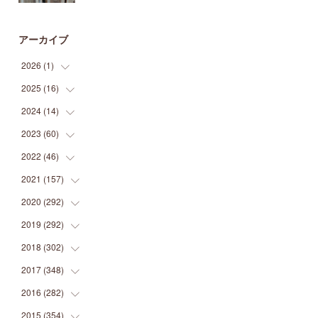
アーカイブ
2026
(
1
)
2025
(
16
(
1
)
)
2024
(
14
(
2
)
)
(
1
)
2023
(
60
(
1
)
)
(
1
)
(
2
)
2022
(
46
(
1
)
)
(
4
)
(
1
)
(
3
)
2021
(
157
(
2
)
)
(
2
)
(
7
)
(
5
)
(
1
)
2020
(
292
(
6
)
)
(
1
)
(
3
)
(
5
)
(
3
)
(
27
)
2019
(
292
(
14
)
)
(
5
)
(
4
)
(
4
)
(
14
)
(
35
)
2018
(
302
(
21
)
)
(
5
)
(
8
)
(
11
)
(
22
)
(
35
)
2017
(
348
(
18
)
)
(
6
)
(
2
)
(
7
)
(
22
)
(
37
)
(
29
)
2016
(
282
(
23
)
)
(
8
)
(
6
)
(
8
)
(
22
)
(
22
)
(
14
)
(
37
)
2015
(
354
(
18
)
)