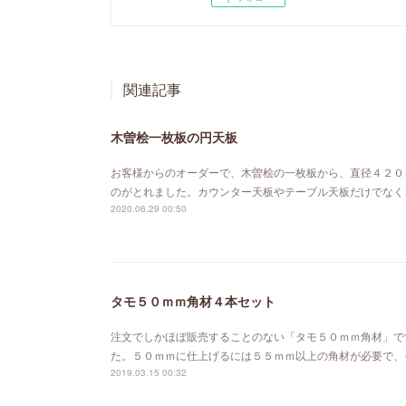
関連記事
木曽桧一枚板の円天板
お客様からのオーダーで、木曽桧の一枚板から、直径４２０
のがとれました。カウンター天板やテーブル天板だけでなく
2020.06.29 00:50
タモ５０ｍｍ角材４本セット
注文でしかほぼ販売することのない「タモ５０ｍｍ角材」で
た。５０ｍｍに仕上げるには５５ｍｍ以上の角材が必要で、
2019.03.15 00:32