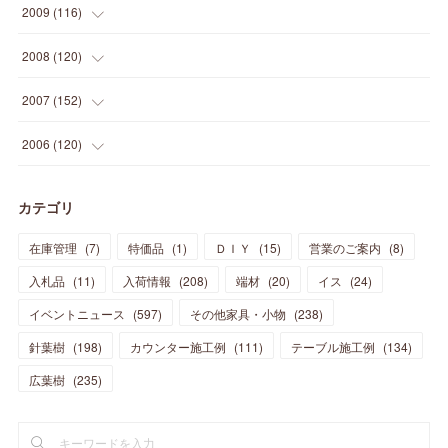
(
24
)
(
22
)
(
18
)
(
26
)
(
22
)
(
12
)
2009
(
116
)
(
23
)
(
30
)
(
27
)
(
26
)
(
46
)
(
41
)
(
24
)
(
10
)
(
12
)
(
15
)
(
15
)
(
6
)
2008
(
120
)
(
12
)
(
48
)
(
32
)
(
22
)
(
30
)
(
25
)
(
11
)
(
13
)
(
15
)
(
10
)
(
8
)
(
13
)
2007
(
152
)
(
21
)
(
33
)
(
20
)
(
29
)
(
44
)
(
11
)
(
14
)
(
12
)
(
9
)
(
8
)
(
13
)
(
9
)
2006
(
120
)
(
39
)
(
30
)
(
28
)
(
19
)
(
23
)
(
18
)
(
10
)
(
10
)
(
7
)
(
7
)
(
13
)
(
5
)
カテゴリ
(
11
)
(
44
)
(
14
)
(
31
)
(
28
)
(
15
)
(
12
)
(
7
)
(
8
)
(
11
)
(
14
)
在庫管理
(
7
)
特価品
(
1
)
ＤＩＹ
(
15
)
営業のご案内
(
8
)
(
23
)
(
23
)
(
17
)
(
18
)
(
13
)
(
23
)
(
5
)
(
5
)
(
10
)
(
14
)
入札品
(
11
)
入荷情報
(
208
)
端材
(
20
)
イス
(
24
)
(
17
)
(
20
)
(
3
)
(
11
)
(
14
)
(
6
)
(
9
)
(
11
)
(
15
)
イベントニュース
(
597
)
その他家具・小物
(
238
)
(
12
)
(
17
)
(
18
)
針葉樹
(
12
(
198
)
)
カウンター施工例
(
111
)
テーブル施工例
(
134
)
(
11
)
(
13
)
(
13
)
(
9
)
広葉樹
(
235
)
(
15
)
(
19
)
(
16
)
(
13
)
(
10
)
(
16
)
(
11
)
(
13
)
(
14
)
(
14
)
(
13
)
(
13
)
(
20
)