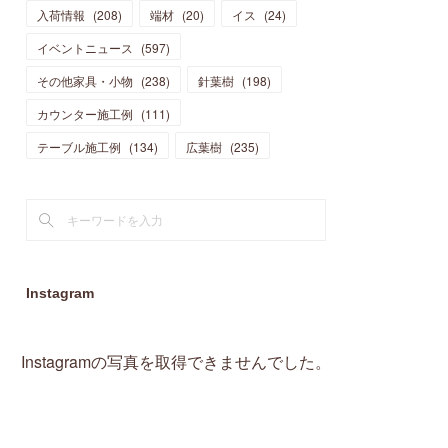
入荷情報
(
208
)
端材
(
20
)
イス
(
24
)
(
15
)
(
19
)
(
16
)
(
13
)
(
10
)
(
16
)
(
11
)
イベントニュース
(
597
)
(
13
)
(
14
)
(
14
)
(
13
)
(
13
)
(
20
)
その他家具・小物
(
4
)
(
238
)
針葉樹
(
198
)
(
15
)
(
8
)
(
18
)
(
16
)
(
16
)
カウンター施工例
(
10
)
(
111
)
(
16
)
(
13
)
(
11
)
(
13
)
テーブル施工例
(
2
)
(
134
)
広葉樹
(
235
)
(
9
)
(
1
)
Instagram
Instagramの写真を取得できませんでした。