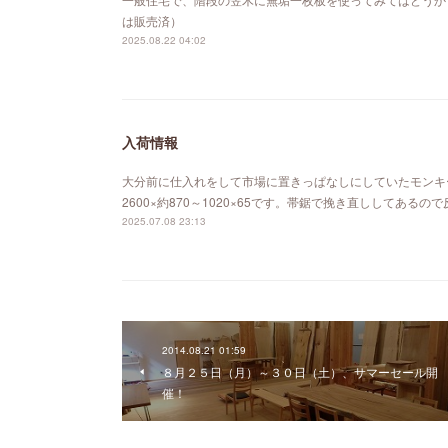
は販売済）
2025.08.22 04:02
入荷情報
大分前に仕入れをして市場に置きっぱなしにしていたモンキ
2600×約870～1020×65です。帯鋸で挽き直ししてあ
2025.07.08 23:13
2014.08.21 01:59
８月２５日（月）～３０日（土）、サマーセール開
催！