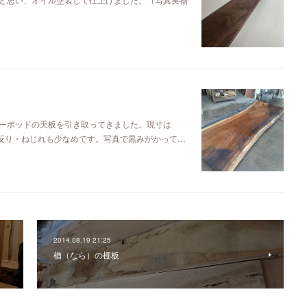
ーポッドの天板を引き取ってきました。現寸は
るので反り・ねじれも少なめです。写真で黒みがかって…
2014.08.19 21:25
楢（なら）の棚板