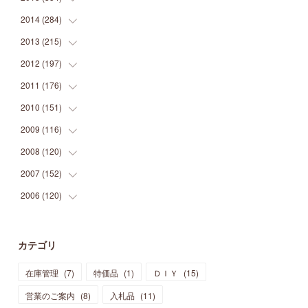
(
9
)
(
5
)
(
9
)
(
25
)
(
16
)
(
15
)
(
26
)
(
30
)
2014
(
284
(
15
)
)
(
12
)
(
5
)
(
12
)
(
25
)
(
22
)
(
12
)
(
20
)
(
28
)
(
45
)
2013
(
215
(
13
)
)
(
2
)
(
5
)
(
14
)
(
24
)
(
20
)
(
19
)
(
16
)
(
23
)
(
33
)
(
34
)
2012
(
197
(
11
)
)
(
5
)
(
21
)
(
24
)
(
40
)
(
28
)
(
24
)
(
13
)
(
24
)
(
29
)
(
31
)
2011
(
176
(
6
)
)
(
14
)
(
21
)
(
18
)
(
37
)
(
35
)
(
21
)
(
18
)
(
20
)
(
20
)
(
27
)
2010
(
151
(
13
)
)
(
14
)
(
35
)
(
19
)
(
34
)
(
37
)
(
20
)
(
24
)
(
22
)
(
18
)
(
26
)
(
22
)
2009
(
116
(
12
)
)
(
23
)
(
30
)
(
27
)
(
26
)
(
46
)
(
41
)
(
24
)
(
10
)
(
12
)
(
15
)
(
15
)
2008
(
120
(
6
)
)
(
12
)
(
48
)
(
32
)
(
22
)
(
30
)
(
25
)
(
11
)
(
13
)
(
15
)
(
10
)
(
8
)
2007
(
152
(
13
)
)
(
21
)
(
33
)
(
20
)
(
29
)
(
44
)
(
11
)
(
14
)
(
12
)
(
9
)
(
8
)
(
13
)
2006
(
120
(
9
)
)
(
39
)
(
30
)
(
28
)
(
19
)
(
23
)
(
18
)
(
10
)
(
10
)
(
7
)
(
7
)
(
13
)
(
5
)
(
11
)
(
44
)
(
14
)
(
31
)
(
28
)
(
15
)
(
12
)
(
7
)
(
8
)
(
11
)
(
14
)
カテゴリ
(
23
)
(
23
)
(
17
)
(
18
)
(
13
)
(
23
)
(
5
)
(
5
)
(
10
)
(
14
)
在庫管理
(
7
)
特価品
(
1
)
ＤＩＹ
(
15
)
(
17
)
(
20
)
(
3
)
(
11
)
(
14
)
(
6
)
(
9
)
(
11
)
(
15
)
営業のご案内
(
8
)
入札品
(
11
)
(
12
)
(
17
)
(
18
)
(
12
)
(
11
)
(
13
)
(
13
)
(
9
)