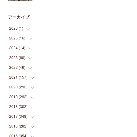
アーカイブ
2026
(
1
)
2025
(
16
(
1
)
)
2024
(
14
(
2
)
)
(
1
)
2023
(
60
(
1
)
)
(
1
)
(
2
)
2022
(
46
(
1
)
)
(
4
)
(
1
)
(
3
)
2021
(
157
(
2
)
)
(
2
)
(
7
)
(
5
)
(
1
)
2020
(
292
(
6
)
)
(
1
)
(
3
)
(
5
)
(
3
)
(
27
)
2019
(
292
(
14
)
)
(
5
)
(
4
)
(
4
)
(
14
)
(
35
)
2018
(
302
(
21
)
)
(
5
)
(
8
)
(
11
)
(
22
)
(
35
)
2017
(
348
(
18
)
)
(
6
)
(
2
)
(
7
)
(
22
)
(
37
)
(
29
)
2016
(
282
(
23
)
)
(
8
)
(
6
)
(
8
)
(
22
)
(
22
)
(
14
)
(
37
)
2015
(
354
(
18
)
)