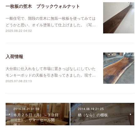
一枚板の笠木 ブラックウォルナット
一般住宅で、階段の笠木に無垢一枚板を使ってみては
どうかと思い、オイル塗装して仕上げました。（写…
2025.08.22 04:02
入荷情報
大分前に仕入れをして市場に置きっぱなしにしていた
モンキーポッドの天板を引き取ってきました。現寸…
2025.07.08 23:13
2014.08.21 01:59
2014.08.19 21:25
８月２５日（月）～３０日
楢（なら）の棚板
（土）、サマーセール開
催！