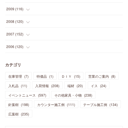
(
14
)
(
35
)
(
19
)
(
34
)
(
37
)
(
20
)
(
24
)
(
22
)
(
18
)
(
26
)
(
22
)
(
12
)
2009
(
116
)
(
23
)
(
30
)
(
27
)
(
26
)
(
46
)
(
41
)
(
24
)
(
10
)
(
12
)
(
15
)
(
15
)
(
6
)
2008
(
120
)
(
12
)
(
48
)
(
32
)
(
22
)
(
30
)
(
25
)
(
11
)
(
13
)
(
15
)
(
10
)
(
8
)
(
13
)
2007
(
152
)
(
21
)
(
33
)
(
20
)
(
29
)
(
44
)
(
11
)
(
14
)
(
12
)
(
9
)
(
8
)
(
13
)
(
9
)
2006
(
120
)
(
39
)
(
30
)
(
28
)
(
19
)
(
23
)
(
18
)
(
10
)
(
10
)
(
7
)
(
7
)
(
13
)
(
5
)
カテゴリ
(
11
)
(
44
)
(
14
)
(
31
)
(
28
)
(
15
)
(
12
)
(
7
)
(
8
)
(
11
)
(
14
)
在庫管理
(
7
)
特価品
(
1
)
ＤＩＹ
(
15
)
営業のご案内
(
8
)
(
23
)
(
23
)
(
17
)
(
18
)
(
13
)
(
23
)
(
5
)
(
5
)
(
10
)
(
14
)
入札品
(
11
)
入荷情報
(
208
)
端材
(
20
)
イス
(
24
)
(
17
)
(
20
)
(
3
)
(
11
)
(
14
)
(
6
)
(
9
)
(
11
)
(
15
)
イベントニュース
(
597
)
その他家具・小物
(
238
)
(
12
)
(
17
)
(
18
)
針葉樹
(
12
(
198
)
)
カウンター施工例
(
111
)
テーブル施工例
(
134
)
(
11
)
(
13
)
(
13
)
(
9
)
広葉樹
(
235
)
(
15
)
(
19
)
(
16
)
(
13
)
(
10
)
(
16
)
(
11
)
(
13
)