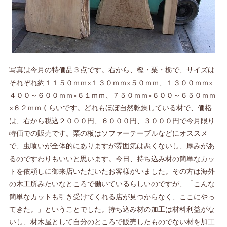
写真は今月の特価品３点です。右から、樫・栗・栃で、サイズは
それぞれ約１１５０ｍｍ×１３０ｍｍ×５０ｍｍ、１３００ｍｍ×
４００～６００ｍｍ×６１ｍｍ、７５０ｍｍ×６００～６５０ｍｍ
×６２ｍｍくらいです。どれもほぼ自然乾燥している材で、価格
は、右から税込２０００円、６０００円、３０００円で今月限り
特価での販売です。栗の板はソファーテーブルなどにオススメ
で、虫喰いが全体的にありますが雰囲気は悪くないし、厚みがあ
るのですわりもいいと思います。今日、持ち込み材の簡単なカッ
トを依頼しに御来店いただいたお客様がいました。その方は海外
の木工所みたいなところで働いているらしいのですが、「こんな
簡単なカットも引き受けてくれる店が見つからなく、ここにやっ
てきた。」ということでした。持ち込み材の加工は材料利益がな
いし、材木屋として自分のところで販売したものでない材を加工