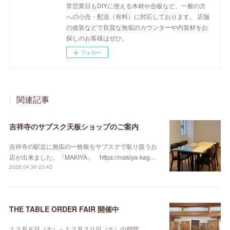
常営業日もDIYに使える木材や合板など、一般の方
への小売・配送（有料）に対応しております。 店舗
の改装などで良質な無垢のカウンターや内装材をお
探しのお客様はぜひ。
フォロー
関連記事
吉祥寺のサブスク天板ショップのご案内
吉祥寺の駅近に無垢の一枚板をサブスクで取り扱うお
店が出来ました。「MAKIYA」 https://makiya-kag…
2026.04.30 23:42
THE TABLE ORDER FAIR 開催中
１２月６日（土）～１２月２０日（土）の期間、