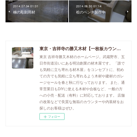
2014.07.04 01:01
2014.06.30 01:14
楠の彫刻用材
桧のベンチ製作中
東京・吉祥寺の勝又木材【一枚板カウンター】
東京 吉祥寺勝又木材のホームページ。武蔵野市、五
日市街道沿いにある明治創業の材木屋です。 「誰で
も気軽に立ち寄れる材木屋」をコンセプトに、初め
ての方でも気軽に立ち寄れるよう木材や建材のガレ
ージセールを春と秋に行なっております。 また、通
常営業日もDIYに使える木材や合板など、一般の方
への小売・配送（有料）に対応しております。 店舗
の改装などで良質な無垢のカウンターや内装材をお
探しのお客様はぜひ。
フォロー