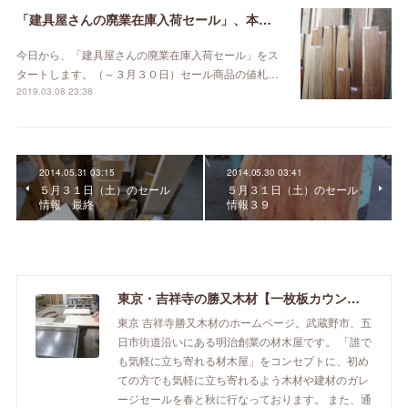
「建具屋さんの廃業在庫入荷セール」、本日スタート！
今日から、「建具屋さんの廃業在庫入荷セール」をス
タートします。（～３月３０日）セール商品の値札…
2019.03.08 23:38
2014.05.31 03:15
2014.05.30 03:41
５月３１日（土）のセール
５月３１日（土）のセール
情報 最終
情報３９
東京・吉祥寺の勝又木材【一枚板カウンター】
東京 吉祥寺勝又木材のホームページ。武蔵野市、五
日市街道沿いにある明治創業の材木屋です。 「誰で
も気軽に立ち寄れる材木屋」をコンセプトに、初め
ての方でも気軽に立ち寄れるよう木材や建材のガレ
ージセールを春と秋に行なっております。 また、通