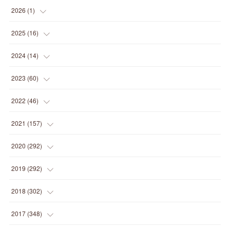
2026
(
1
)
(
1
)
2025
(
16
)
(
2
)
2024
(
14
)
(
1
)
(
1
)
2023
(
60
)
(
1
)
(
2
)
(
1
)
2022
(
46
)
(
4
)
(
1
)
(
3
)
(
2
)
2021
(
157
)
(
2
)
(
7
)
(
5
)
(
1
)
(
6
)
2020
(
292
)
(
1
)
(
3
)
(
5
)
(
3
)
(
27
)
(
14
)
2019
(
292
)
(
5
)
(
4
)
(
4
)
(
14
)
(
35
)
(
21
)
2018
(
302
)
(
5
)
(
8
)
(
11
)
(
22
)
(
35
)
(
18
)
2017
(
348
)
(
6
)