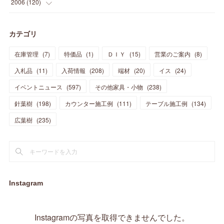
(
13
)
(
9
)
2006
(
120
)
(
39
)
(
30
)
(
28
)
(
19
)
(
23
)
(
18
)
(
10
)
(
10
)
(
7
)
(
7
)
(
13
)
(
5
)
カテゴリ
(
11
)
(
44
)
(
14
)
(
31
)
(
28
)
(
15
)
(
12
)
(
7
)
(
8
)
(
11
)
(
14
)
在庫管理
(
7
)
特価品
(
1
)
ＤＩＹ
(
15
)
営業のご案内
(
8
)
(
23
)
(
23
)
(
17
)
(
18
)
(
13
)
(
23
)
(
5
)
(
5
)
(
10
)
(
14
)
入札品
(
11
)
入荷情報
(
208
)
端材
(
20
)
イス
(
24
)
(
17
)
(
20
)
(
3
)
(
11
)
(
14
)
(
6
)
(
9
)
(
11
)
(
15
)
イベントニュース
(
597
)
その他家具・小物
(
238
)
(
12
)
(
17
)
(
18
)
針葉樹
(
12
(
198
)
)
カウンター施工例
(
111
)
テーブル施工例
(
134
)
(
11
)
(
13
)
(
13
)
(
9
)
広葉樹
(
235
)
(
15
)
(
19
)
(
16
)
(
13
)
(
10
)
(
16
)
(
11
)
(
13
)
(
14
)
(
14
)
(
13
)
(
13
)
(
20
)
(
4
)
(
15
)
(
8
)
(
18
)
(
16
)
Instagram
(
16
)
(
10
)
(
16
)
(
13
)
(
11
)
(
13
)
(
2
)
Instagramの写真を取得できませんでした。