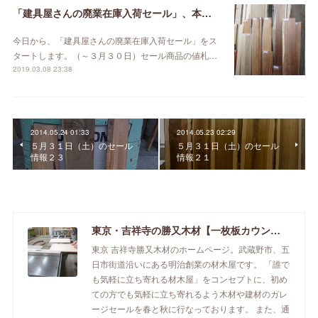
「建具屋さんの廃業在庫入荷セール」、本日スタート！
今日から、「建具屋さんの廃業在庫入荷セール」をス
タートします。（～３月３０日）セール商品の値札…
2019.03.08 23:38
2014.05.24 01:33
2014.05.23 02:29
５月３１日（土）のセール
５月３１日（土）のセール
情報２３
情報２１
東京・吉祥寺の勝又木材【一枚板カウンター】
東京 吉祥寺勝又木材のホームページ。武蔵野市、五
日市街道沿いにある明治創業の材木屋です。 「誰で
も気軽に立ち寄れる材木屋」をコンセプトに、初め
ての方でも気軽に立ち寄れるよう木材や建材のガレ
ージセールを春と秋に行なっております。 また、通