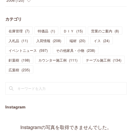
2006
(
120
)
(
39
)
(
30
)
(
28
)
(
19
)
(
23
)
(
18
)
(
10
)
(
10
)
(
7
)
(
7
)
(
13
)
(
5
)
カテゴリ
(
11
)
(
44
)
(
14
)
(
31
)
(
28
)
(
15
)
(
12
)
(
7
)
(
8
)
(
11
)
(
14
)
在庫管理
(
7
)
特価品
(
1
)
ＤＩＹ
(
15
)
営業のご案内
(
8
)
(
23
)
(
23
)
(
17
)
(
18
)
(
13
)
(
23
)
(
5
)
(
5
)
(
10
)
(
14
)
入札品
(
11
)
入荷情報
(
208
)
端材
(
20
)
イス
(
24
)
(
17
)
(
20
)
(
3
)
(
11
)
(
14
)
(
6
)
(
9
)
(
11
)
(
15
)
イベントニュース
(
597
)
その他家具・小物
(
238
)
(
12
)
(
17
)
(
18
)
針葉樹
(
12
(
198
)
)
カウンター施工例
(
111
)
テーブル施工例
(
134
)
(
11
)
(
13
)
(
13
)
(
9
)
広葉樹
(
235
)
(
15
)
(
19
)
(
16
)
(
13
)
(
10
)
(
16
)
(
11
)
(
13
)
(
14
)
(
14
)
(
13
)
(
13
)
(
20
)
(
4
)
(
15
)
(
8
)
(
18
)
(
16
)
Instagram
(
16
)
(
10
)
(
16
)
(
13
)
(
11
)
(
13
)
(
2
)
Instagramの写真を取得できませんでした。