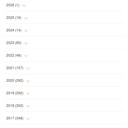
2026
(
1
)
(
1
)
2025
(
16
)
(
2
)
2024
(
14
)
(
1
)
(
1
)
2023
(
60
)
(
1
)
(
2
)
(
1
)
2022
(
46
)
(
4
)
(
1
)
(
3
)
(
2
)
2021
(
157
)
(
2
)
(
7
)
(
5
)
(
1
)
(
6
)
2020
(
292
)
(
1
)
(
3
)
(
5
)
(
3
)
(
27
)
(
14
)
2019
(
292
)
(
5
)
(
4
)
(
4
)
(
14
)
(
35
)
(
21
)
2018
(
302
)
(
5
)
(
8
)
(
11
)
(
22
)
(
35
)
(
18
)
2017
(
348
)
(
6
)
(
2
)
(
7
)