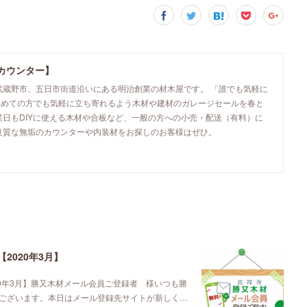
カウンター】
武蔵野市、五日市街道沿いにある明治創業の材木屋です。 「誰でも気軽に
初めての方でも気軽に立ち寄れるよう木材や建材のガレージセールを春と
業日もDIYに使える木材や合板など、一般の方への小売・配送（有料）に
良質な無垢のカウンターや内装材をお探しのお客様はぜひ。
2020年3月】
0年3月】勝又木材メール会員ご登録者 様いつも勝
ございます。本日はメール登録先サイトが新しく…