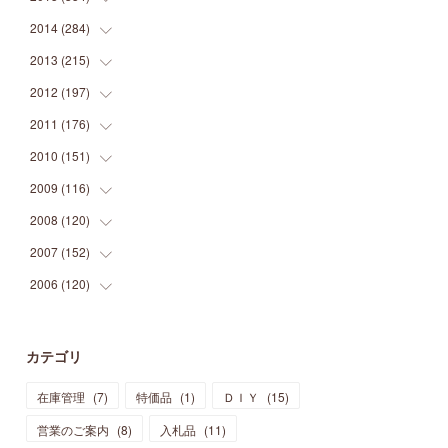
(
9
)
(
5
)
(
9
)
(
25
)
(
16
)
(
15
)
(
26
)
(
30
)
2014
(
284
(
15
)
)
(
12
)
(
5
)
(
12
)
(
25
)
(
22
)
(
12
)
(
20
)
(
28
)
(
45
)
2013
(
215
(
13
)
)
(
2
)
(
5
)
(
14
)
(
24
)
(
20
)
(
19
)
(
16
)
(
23
)
(
33
)
(
34
)
2012
(
197
(
11
)
)
(
5
)
(
21
)
(
24
)
(
40
)
(
28
)
(
24
)
(
13
)
(
24
)
(
29
)
(
31
)
2011
(
176
(
6
)
)
(
14
)
(
21
)
(
18
)
(
37
)
(
35
)
(
21
)
(
18
)
(
20
)
(
20
)
(
27
)
2010
(
151
(
13
)
)
(
14
)
(
35
)
(
19
)
(
34
)
(
37
)
(
20
)
(
24
)
(
22
)
(
18
)
(
26
)
(
22
)
2009
(
116
(
12
)
)
(
23
)
(
30
)
(
27
)
(
26
)
(
46
)
(
41
)
(
24
)
(
10
)
(
12
)
(
15
)
(
15
)
2008
(
120
(
6
)
)
(
12
)
(
48
)
(
32
)
(
22
)
(
30
)
(
25
)
(
11
)
(
13
)
(
15
)
(
10
)
(
8
)
2007
(
152
(
13
)
)
(
21
)
(
33
)
(
20
)
(
29
)
(
44
)
(
11
)
(
14
)
(
12
)
(
9
)
(
8
)
(
13
)
2006
(
120
(
9
)
)
(
39
)
(
30
)
(
28
)
(
19
)
(
23
)
(
18
)
(
10
)
(
10
)
(
7
)
(
7
)
(
13
)
(
5
)
(
11
)
(
44
)
(
14
)
(
31
)
(
28
)
(
15
)
(
12
)
(
7
)
(
8
)
(
11
)
(
14
)
カテゴリ
(
23
)
(
23
)
(
17
)
(
18
)
(
13
)
(
23
)
(
5
)
(
5
)
(
10
)
(
14
)
在庫管理
(
7
)
特価品
(
1
)
ＤＩＹ
(
15
)
(
17
)
(
20
)
(
3
)
(
11
)
(
14
)
(
6
)
(
9
)
(
11
)
(
15
)
営業のご案内
(
8
)
入札品
(
11
)
(
12
)
(
17
)
(
18
)
(
12
)
(
11
)
(
13
)
(
13
)
(
9
)