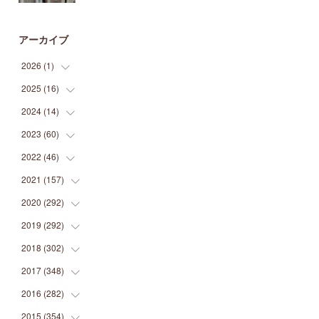
アーカイブ
2026
(
1
)
2025
(
16
(
1
)
)
2024
(
14
(
2
)
)
(
1
)
2023
(
60
(
1
)
)
(
1
)
(
2
)
2022
(
46
(
1
)
)
(
4
)
(
1
)
(
3
)
2021
(
157
(
2
)
)
(
2
)
(
7
)
(
5
)
(
1
)
2020
(
292
(
6
)
)
(
1
)
(
3
)
(
5
)
(
3
)
(
27
)
2019
(
292
(
14
)
)
(
5
)
(
4
)
(
4
)
(
14
)
(
35
)
2018
(
302
(
21
)
)
(
5
)
(
8
)
(
11
)
(
22
)
(
35
)
2017
(
348
(
18
)
)
(
6
)
(
2
)
(
7
)
(
22
)
(
37
)
(
29
)
2016
(
282
(
23
)
)
(
8
)
(
6
)
(
8
)
(
22
)
(
22
)
(
14
)
(
37
)
2015
(
354
(
18
)
)