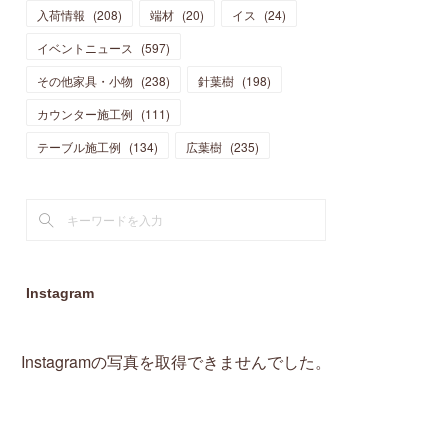
入荷情報
(
208
)
端材
(
20
)
イス
(
24
)
(
15
)
(
19
)
(
16
)
(
13
)
(
10
)
(
16
)
(
11
)
イベントニュース
(
597
)
(
13
)
(
14
)
(
14
)
(
13
)
(
13
)
(
20
)
その他家具・小物
(
4
)
(
238
)
針葉樹
(
198
)
(
15
)
(
8
)
(
18
)
(
16
)
(
16
)
カウンター施工例
(
10
)
(
111
)
(
16
)
(
13
)
(
11
)
(
13
)
テーブル施工例
(
2
)
(
134
)
広葉樹
(
235
)
(
9
)
(
1
)
Instagram
Instagramの写真を取得できませんでした。