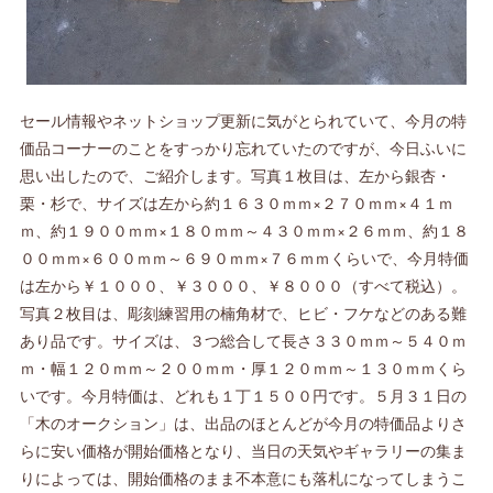
セール情報やネットショップ更新に気がとられていて、今月の特
価品コーナーのことをすっかり忘れていたのですが、今日ふいに
思い出したので、ご紹介します。写真１枚目は、左から銀杏・
栗・杉で、サイズは左から約１６３０ｍｍ×２７０ｍｍ×４１ｍ
ｍ、約１９００ｍｍ×１８０ｍｍ～４３０ｍｍ×２６ｍｍ、約１８
００ｍｍ×６００ｍｍ～６９０ｍｍ×７６ｍｍくらいで、今月特価
は左から￥１０００、￥３０００、￥８０００（すべて税込）。
写真２枚目は、彫刻練習用の楠角材で、ヒビ・フケなどのある難
あり品です。サイズは、３つ総合して長さ３３０ｍｍ～５４０ｍ
ｍ・幅１２０ｍｍ～２００ｍｍ・厚１２０ｍｍ～１３０ｍｍくら
いです。今月特価は、どれも１丁１５００円です。５月３１日の
「木のオークション」は、出品のほとんどが今月の特価品よりさ
らに安い価格が開始価格となり、当日の天気やギャラリーの集ま
りによっては、開始価格のまま不本意にも落札になってしまうこ