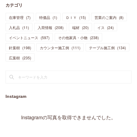
カテゴリ
(
11
)
(
44
)
(
14
)
(
31
)
(
28
)
(
15
)
(
12
)
(
7
)
(
8
)
(
11
)
(
14
)
在庫管理
(
7
)
特価品
(
1
)
ＤＩＹ
(
15
)
営業のご案内
(
8
)
(
23
)
(
23
)
(
17
)
(
18
)
(
13
)
(
23
)
(
5
)
(
5
)
(
10
)
(
14
)
入札品
(
11
)
入荷情報
(
208
)
端材
(
20
)
イス
(
24
)
(
17
)
(
20
)
(
3
)
(
11
)
(
14
)
(
6
)
(
9
)
(
11
)
(
15
)
イベントニュース
(
597
)
その他家具・小物
(
238
)
(
12
)
(
17
)
(
18
)
針葉樹
(
12
(
198
)
)
カウンター施工例
(
111
)
テーブル施工例
(
134
)
(
11
)
(
13
)
(
13
)
(
9
)
広葉樹
(
235
)
(
15
)
(
19
)
(
16
)
(
13
)
(
10
)
(
16
)
(
11
)
(
13
)
(
14
)
(
14
)
(
13
)
(
13
)
(
20
)
(
4
)
(
15
)
(
8
)
(
18
)
(
16
)
Instagram
(
16
)
(
10
)
(
16
)
(
13
)
(
11
)
(
13
)
(
2
)
Instagramの写真を取得できませんでした。
(
9
)
(
1
)