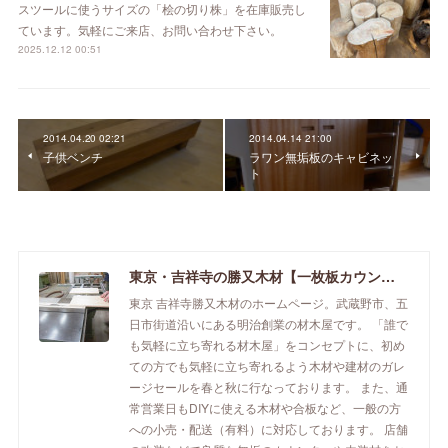
スツールに使うサイズの「桧の切り株」を在庫販売し
ています。気軽にご来店、お問い合わせ下さい。
2025.12.12 00:51
2014.04.20 02:21
2014.04.14 21:00
子供ベンチ
ラワン無垢板のキャビネッ
ト
東京・吉祥寺の勝又木材【一枚板カウンター】
東京 吉祥寺勝又木材のホームページ。武蔵野市、五
日市街道沿いにある明治創業の材木屋です。 「誰で
も気軽に立ち寄れる材木屋」をコンセプトに、初め
ての方でも気軽に立ち寄れるよう木材や建材のガレ
ージセールを春と秋に行なっております。 また、通
常営業日もDIYに使える木材や合板など、一般の方
への小売・配送（有料）に対応しております。 店舗