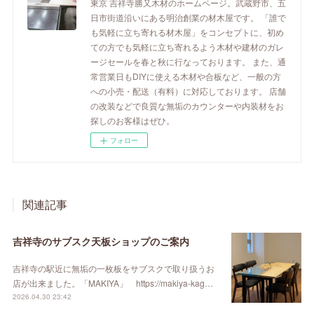
東京 吉祥寺勝又木材のホームページ。武蔵野市、五
日市街道沿いにある明治創業の材木屋です。 「誰で
も気軽に立ち寄れる材木屋」をコンセプトに、初め
ての方でも気軽に立ち寄れるよう木材や建材のガレ
ージセールを春と秋に行なっております。 また、通
常営業日もDIYに使える木材や合板など、一般の方
への小売・配送（有料）に対応しております。 店舗
の改装などで良質な無垢のカウンターや内装材をお
探しのお客様はぜひ。
フォロー
関連記事
吉祥寺のサブスク天板ショップのご案内
吉祥寺の駅近に無垢の一枚板をサブスクで取り扱うお
店が出来ました。「MAKIYA」 https://makiya-kag…
2026.04.30 23:42