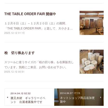
THE TABLE ORDER FAIR 開催中
１２月６日（土）～１２月２０日（土）の期間、
「THE TABLE ORDER FAIR」と題して、大小さま…
2025.12.12 01:15
桧 切り株あります
スツールに使うサイズの「桧の切り株」を在庫販売し
ています。気軽にご来店、お問い合わせ下さい。
2025.12.12 00:51
2014.04.07 17:15
2014.04.12 02:32
ネットショップ商品追加更
勝又木材 ギャラリーイベ
新中
ント 出展者募集中です