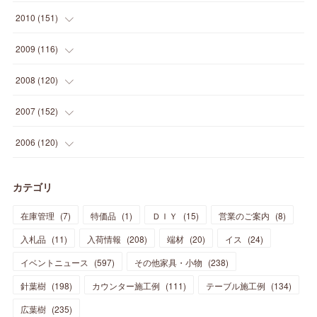
(
14
)
(
21
)
(
18
)
(
37
)
(
35
)
(
21
)
(
18
)
(
20
)
(
20
)
(
27
)
(
13
)
2010
(
151
)
(
14
)
(
35
)
(
19
)
(
34
)
(
37
)
(
20
)
(
24
)
(
22
)
(
18
)
(
26
)
(
22
)
(
12
)
2009
(
116
)
(
23
)
(
30
)
(
27
)
(
26
)
(
46
)
(
41
)
(
24
)
(
10
)
(
12
)
(
15
)
(
15
)
(
6
)
2008
(
120
)
(
12
)
(
48
)
(
32
)
(
22
)
(
30
)
(
25
)
(
11
)
(
13
)
(
15
)
(
10
)
(
8
)
(
13
)
2007
(
152
)
(
21
)
(
33
)
(
20
)
(
29
)
(
44
)
(
11
)
(
14
)
(
12
)
(
9
)
(
8
)
(
13
)
(
9
)
2006
(
120
)
(
39
)
(
30
)
(
28
)
(
19
)
(
23
)
(
18
)
(
10
)
(
10
)
(
7
)
(
7
)
(
13
)
(
5
)
カテゴリ
(
11
)
(
44
)
(
14
)
(
31
)
(
28
)
(
15
)
(
12
)
(
7
)
(
8
)
(
11
)
(
14
)
在庫管理
(
7
)
特価品
(
1
)
ＤＩＹ
(
15
)
営業のご案内
(
8
)
(
23
)
(
23
)
(
17
)
(
18
)
(
13
)
(
23
)
(
5
)
(
5
)
(
10
)
(
14
)
入札品
(
11
)
入荷情報
(
208
)
端材
(
20
)
イス
(
24
)
(
17
)
(
20
)
(
3
)
(
11
)
(
14
)
(
6
)
(
9
)
(
11
)
(
15
)
イベントニュース
(
597
)
その他家具・小物
(
238
)
(
12
)
(
17
)
(
18
)
針葉樹
(
12
(
198
)
)
カウンター施工例
(
111
)
テーブル施工例
(
134
)
(
11
)
(
13
)
(
13
)
(
9
)
広葉樹
(
235
)
(
15
)
(
19
)
(
16
)
(
13
)