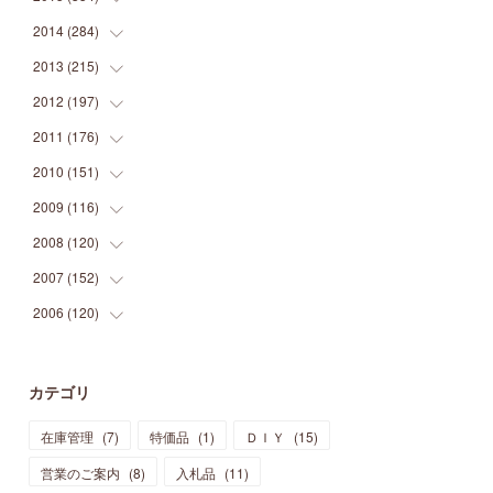
(
9
)
(
5
)
(
9
)
(
25
)
(
16
)
(
15
)
(
26
)
(
30
)
2014
(
284
(
15
)
)
(
12
)
(
5
)
(
12
)
(
25
)
(
22
)
(
12
)
(
20
)
(
28
)
(
45
)
2013
(
215
(
13
)
)
(
2
)
(
5
)
(
14
)
(
24
)
(
20
)
(
19
)
(
16
)
(
23
)
(
33
)
(
34
)
2012
(
197
(
11
)
)
(
5
)
(
21
)
(
24
)
(
40
)
(
28
)
(
24
)
(
13
)
(
24
)
(
29
)
(
31
)
2011
(
176
(
6
)
)
(
14
)
(
21
)
(
18
)
(
37
)
(
35
)
(
21
)
(
18
)
(
20
)
(
20
)
(
27
)
2010
(
151
(
13
)
)
(
14
)
(
35
)
(
19
)
(
34
)
(
37
)
(
20
)
(
24
)
(
22
)
(
18
)
(
26
)
(
22
)
2009
(
116
(
12
)
)
(
23
)
(
30
)
(
27
)
(
26
)
(
46
)
(
41
)
(
24
)
(
10
)
(
12
)
(
15
)
(
15
)
2008
(
120
(
6
)
)
(
12
)
(
48
)
(
32
)
(
22
)
(
30
)
(
25
)
(
11
)
(
13
)
(
15
)
(
10
)
(
8
)
2007
(
152
(
13
)
)
(
21
)
(
33
)
(
20
)
(
29
)
(
44
)
(
11
)
(
14
)
(
12
)
(
9
)
(
8
)
(
13
)
2006
(
120
(
9
)
)
(
39
)
(
30
)
(
28
)
(
19
)
(
23
)
(
18
)
(
10
)
(
10
)
(
7
)
(
7
)
(
13
)
(
5
)
(
11
)
(
44
)
(
14
)
(
31
)
(
28
)
(
15
)
(
12
)
(
7
)
(
8
)
(
11
)
(
14
)
カテゴリ
(
23
)
(
23
)
(
17
)
(
18
)
(
13
)
(
23
)
(
5
)
(
5
)
(
10
)
(
14
)
在庫管理
(
7
)
特価品
(
1
)
ＤＩＹ
(
15
)
(
17
)
(
20
)
(
3
)
(
11
)
(
14
)
(
6
)
(
9
)
(
11
)
(
15
)
営業のご案内
(
8
)
入札品
(
11
)
(
12
)
(
17
)
(
18
)
(
12
)
(
11
)
(
13
)
(
13
)
(
9
)