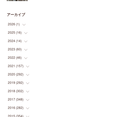
アーカイブ
2026
(
1
)
2025
(
16
(
1
)
)
2024
(
14
(
2
)
)
(
1
)
2023
(
60
(
1
)
)
(
1
)
(
2
)
2022
(
46
(
1
)
)
(
4
)
(
1
)
(
3
)
2021
(
157
(
2
)
)
(
2
)
(
7
)
(
5
)
(
1
)
2020
(
292
(
6
)
)
(
1
)
(
3
)
(
5
)
(
3
)
(
27
)
2019
(
292
(
14
)
)
(
5
)
(
4
)
(
4
)
(
14
)
(
35
)
2018
(
302
(
21
)
)
(
5
)
(
8
)
(
11
)
(
22
)
(
35
)
2017
(
348
(
18
)
)
(
6
)
(
2
)
(
7
)
(
22
)
(
37
)
(
29
)
2016
(
282
(
23
)
)
(
8
)
(
6
)
(
8
)
(
22
)
(
22
)
(
14
)
(
37
)
2015
(
354
(
18
)
)