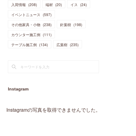
入荷情報
(
208
)
端材
(
20
)
イス
(
24
)
(
15
)
(
19
)
(
16
)
(
13
)
(
10
)
(
16
)
(
11
)
イベントニュース
(
597
)
(
13
)
(
14
)
(
14
)
(
13
)
(
13
)
(
20
)
その他家具・小物
(
4
)
(
238
)
針葉樹
(
198
)
(
15
)
(
8
)
(
18
)
(
16
)
(
16
)
カウンター施工例
(
10
)
(
111
)
(
16
)
(
13
)
(
11
)
(
13
)
テーブル施工例
(
2
)
(
134
)
広葉樹
(
235
)
(
9
)
(
1
)
Instagram
Instagramの写真を取得できませんでした。