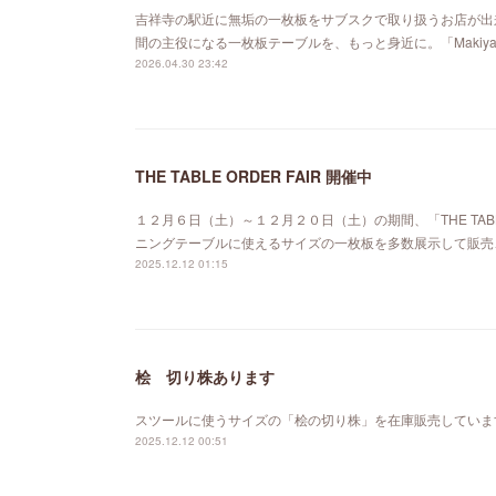
吉祥寺の駅近に無垢の一枚板をサブスクで取り扱うお店が出来ました。「MA
間の主役になる一枚板テーブルを、もっと身近に。「Maki
2026.04.30 23:42
THE TABLE ORDER FAIR 開催中
１２月６日（土）～１２月２０日（土）の期間、「THE TABL
ニングテーブルに使えるサイズの一枚板を多数展示して販売
2025.12.12 01:15
桧 切り株あります
スツールに使うサイズの「桧の切り株」を在庫販売していま
2025.12.12 00:51