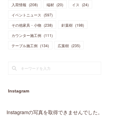
入荷情報
(
208
)
端材
(
20
)
イス
(
24
)
(
15
)
(
19
)
(
16
)
(
13
)
(
10
)
(
16
)
(
11
)
イベントニュース
(
597
)
(
13
)
(
14
)
(
14
)
(
13
)
(
13
)
(
20
)
その他家具・小物
(
4
)
(
238
)
針葉樹
(
198
)
(
15
)
(
8
)
(
18
)
(
16
)
(
16
)
カウンター施工例
(
10
)
(
111
)
(
16
)
(
13
)
(
11
)
(
13
)
テーブル施工例
(
2
)
(
134
)
広葉樹
(
235
)
(
9
)
(
1
)
Instagram
Instagramの写真を取得できませんでした。