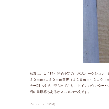
写真は、１４時～開始予定の「木のオークション」
５０ｍｍ×１５０ｍｍ前後（１２０ｍｍ～２１０ｍ
ナー削り板で、杢も出ており、トイレカウンターや
樹の重厚感もあるオススメの一枚です。
イベントニュース
(
597
)