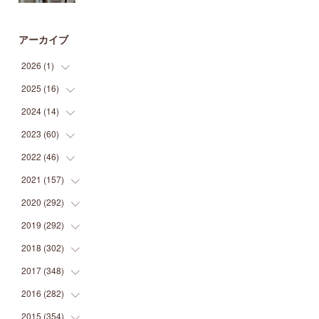
アーカイブ
2026
(
1
)
2025
(
16
(
1
)
)
2024
(
14
(
2
)
)
(
1
)
2023
(
60
(
1
)
)
(
1
)
(
2
)
2022
(
46
(
1
)
)
(
4
)
(
1
)
(
3
)
2021
(
157
(
2
)
)
(
2
)
(
7
)
(
5
)
(
1
)
2020
(
292
(
6
)
)
(
1
)
(
3
)
(
5
)
(
3
)
(
27
)
2019
(
292
(
14
)
)
(
5
)
(
4
)
(
4
)
(
14
)
(
35
)
2018
(
302
(
21
)
)
(
5
)
(
8
)
(
11
)
(
22
)
(
35
)
2017
(
348
(
18
)
)
(
6
)
(
2
)
(
7
)
(
22
)
(
37
)
(
29
)
2016
(
282
(
23
)
)
(
8
)
(
6
)
(
8
)
(
22
)
(
22
)
(
14
)
(
37
)
2015
(
354
(
18
)
)