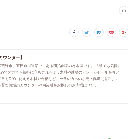
カウンター】
武蔵野市、五日市街道沿いにある明治創業の材木屋です。 「誰でも気軽に
初めての方でも気軽に立ち寄れるよう木材や建材のガレージセールを春と
業日もDIYに使える木材や合板など、一般の方への小売・配送（有料）に
良質な無垢のカウンターや内装材をお探しのお客様はぜひ。