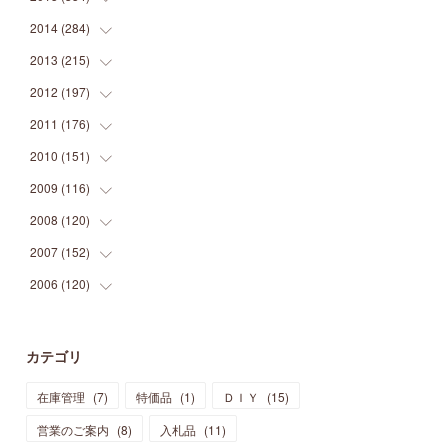
(
9
)
(
5
)
(
9
)
(
25
)
(
16
)
(
15
)
(
26
)
(
30
)
2014
(
284
(
15
)
)
(
12
)
(
5
)
(
12
)
(
25
)
(
22
)
(
12
)
(
20
)
(
28
)
(
45
)
2013
(
215
(
13
)
)
(
2
)
(
5
)
(
14
)
(
24
)
(
20
)
(
19
)
(
16
)
(
23
)
(
33
)
(
34
)
2012
(
197
(
11
)
)
(
5
)
(
21
)
(
24
)
(
40
)
(
28
)
(
24
)
(
13
)
(
24
)
(
29
)
(
31
)
2011
(
176
(
6
)
)
(
14
)
(
21
)
(
18
)
(
37
)
(
35
)
(
21
)
(
18
)
(
20
)
(
20
)
(
27
)
2010
(
151
(
13
)
)
(
14
)
(
35
)
(
19
)
(
34
)
(
37
)
(
20
)
(
24
)
(
22
)
(
18
)
(
26
)
(
22
)
2009
(
116
(
12
)
)
(
23
)
(
30
)
(
27
)
(
26
)
(
46
)
(
41
)
(
24
)
(
10
)
(
12
)
(
15
)
(
15
)
2008
(
120
(
6
)
)
(
12
)
(
48
)
(
32
)
(
22
)
(
30
)
(
25
)
(
11
)
(
13
)
(
15
)
(
10
)
(
8
)
2007
(
152
(
13
)
)
(
21
)
(
33
)
(
20
)
(
29
)
(
44
)
(
11
)
(
14
)
(
12
)
(
9
)
(
8
)
(
13
)
2006
(
120
(
9
)
)
(
39
)
(
30
)
(
28
)
(
19
)
(
23
)
(
18
)
(
10
)
(
10
)
(
7
)
(
7
)
(
13
)
(
5
)
(
11
)
(
44
)
(
14
)
(
31
)
(
28
)
(
15
)
(
12
)
(
7
)
(
8
)
(
11
)
(
14
)
カテゴリ
(
23
)
(
23
)
(
17
)
(
18
)
(
13
)
(
23
)
(
5
)
(
5
)
(
10
)
(
14
)
在庫管理
(
7
)
特価品
(
1
)
ＤＩＹ
(
15
)
(
17
)
(
20
)
(
3
)
(
11
)
(
14
)
(
6
)
(
9
)
(
11
)
(
15
)
営業のご案内
(
8
)
入札品
(
11
)
(
12
)
(
17
)
(
18
)
(
12
)
(
11
)
(
13
)
(
13
)
(
9
)