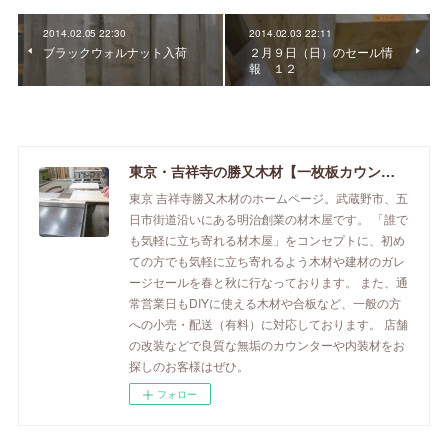
2014.02.05 22:30
2014.02.03 22:11
ブラックウォルナット入荷
２月９日（日）のセール情
報 １２
東京・吉祥寺の勝又木材【一枚板カウンター】
東京 吉祥寺勝又木材のホームページ。武蔵野市、五
日市街道沿いにある明治創業の材木屋です。 「誰で
も気軽に立ち寄れる材木屋」をコンセプトに、初め
ての方でも気軽に立ち寄れるよう木材や建材のガレ
ージセールを春と秋に行なっております。 また、通
常営業日もDIYに使える木材や合板など、一般の方
への小売・配送（有料）に対応しております。 店舗
の改装などで良質な無垢のカウンターや内装材をお
探しのお客様はぜひ。
フォロー