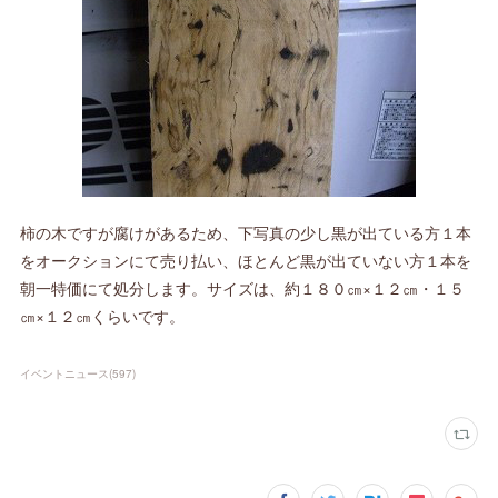
柿の木ですが腐けがあるため、下写真の少し黒が出ている方１本
をオークションにて売り払い、ほとんど黒が出ていない方１本を
朝一特価にて処分します。サイズは、約１８０㎝×１２㎝・１５
㎝×１２㎝くらいです。
イベントニュース
(
597
)