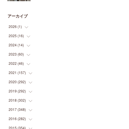
アーカイブ
2026
(
1
)
2025
(
16
(
1
)
)
2024
(
14
(
2
)
)
(
1
)
2023
(
60
(
1
)
)
(
1
)
(
2
)
2022
(
46
(
1
)
)
(
4
)
(
1
)
(
3
)
2021
(
157
(
2
)
)
(
2
)
(
7
)
(
5
)
(
1
)
2020
(
292
(
6
)
)
(
1
)
(
3
)
(
5
)
(
3
)
(
27
)
2019
(
292
(
14
)
)
(
5
)
(
4
)
(
4
)
(
14
)
(
35
)
2018
(
302
(
21
)
)
(
5
)
(
8
)
(
11
)
(
22
)
(
35
)
2017
(
348
(
18
)
)
(
6
)
(
2
)
(
7
)
(
22
)
(
37
)
(
29
)
2016
(
282
(
23
)
)
(
8
)
(
6
)
(
8
)
(
22
)
(
22
)
(
14
)
(
37
)
2015
(
354
(
18
)
)