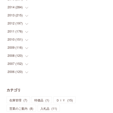
(
9
)
(
5
)
(
9
)
(
25
)
(
16
)
(
15
)
(
26
)
(
30
)
2014
(
284
(
15
)
)
(
12
)
(
5
)
(
12
)
(
25
)
(
22
)
(
12
)
(
20
)
(
28
)
(
45
)
2013
(
215
(
13
)
)
(
2
)
(
5
)
(
14
)
(
24
)
(
20
)
(
19
)
(
16
)
(
23
)
(
33
)
(
34
)
2012
(
197
(
11
)
)
(
5
)
(
21
)
(
24
)
(
40
)
(
28
)
(
24
)
(
13
)
(
24
)
(
29
)
(
31
)
2011
(
176
(
6
)
)
(
14
)
(
21
)
(
18
)
(
37
)
(
35
)
(
21
)
(
18
)
(
20
)
(
20
)
(
27
)
2010
(
151
(
13
)
)
(
14
)
(
35
)
(
19
)
(
34
)
(
37
)
(
20
)
(
24
)
(
22
)
(
18
)
(
26
)
(
22
)
2009
(
116
(
12
)
)
(
23
)
(
30
)
(
27
)
(
26
)
(
46
)
(
41
)
(
24
)
(
10
)
(
12
)
(
15
)
(
15
)
2008
(
120
(
6
)
)
(
12
)
(
48
)
(
32
)
(
22
)
(
30
)
(
25
)
(
11
)
(
13
)
(
15
)
(
10
)
(
8
)
2007
(
152
(
13
)
)
(
21
)
(
33
)
(
20
)
(
29
)
(
44
)
(
11
)
(
14
)
(
12
)
(
9
)
(
8
)
(
13
)
2006
(
120
(
9
)
)
(
39
)
(
30
)
(
28
)
(
19
)
(
23
)
(
18
)
(
10
)
(
10
)
(
7
)
(
7
)
(
13
)
(
5
)
(
11
)
(
44
)
(
14
)
(
31
)
(
28
)
(
15
)
(
12
)
(
7
)
(
8
)
(
11
)
(
14
)
カテゴリ
(
23
)
(
23
)
(
17
)
(
18
)
(
13
)
(
23
)
(
5
)
(
5
)
(
10
)
(
14
)
在庫管理
(
7
)
特価品
(
1
)
ＤＩＹ
(
15
)
(
17
)
(
20
)
(
3
)
(
11
)
(
14
)
(
6
)
(
9
)
(
11
)
(
15
)
営業のご案内
(
8
)
入札品
(
11
)
(
12
)
(
17
)
(
18
)
(
12
)
(
11
)
(
13
)
(
13
)
(
9
)