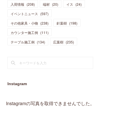
入荷情報
(
208
)
端材
(
20
)
イス
(
24
)
(
15
)
(
19
)
(
16
)
(
13
)
(
10
)
(
16
)
(
11
)
イベントニュース
(
597
)
(
13
)
(
14
)
(
14
)
(
13
)
(
13
)
(
20
)
その他家具・小物
(
4
)
(
238
)
針葉樹
(
198
)
(
15
)
(
8
)
(
18
)
(
16
)
(
16
)
カウンター施工例
(
10
)
(
111
)
(
16
)
(
13
)
(
11
)
(
13
)
テーブル施工例
(
2
)
(
134
)
広葉樹
(
235
)
(
9
)
(
1
)
Instagram
Instagramの写真を取得できませんでした。