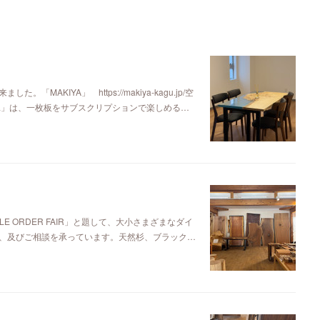
KIYA」 https://makiya-kagu.jp/空
ya」は、一枚板をサブスクリプションで楽しめる…
E ORDER FAIR」と題して、大小さまざまなダイ
、及びご相談を承っています。天然杉、ブラック…