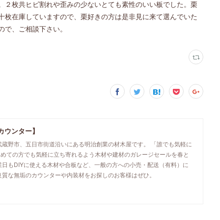
。２枚共ヒビ割れや歪みの少ないとても素性のいい板でした。栗
十枚在庫していますので、栗好きの方は是非見に来て選んでいた
ので、ご相談下さい。
カウンター】
武蔵野市、五日市街道沿いにある明治創業の材木屋です。 「誰でも気軽に
初めての方でも気軽に立ち寄れるよう木材や建材のガレージセールを春と
業日もDIYに使える木材や合板など、一般の方への小売・配送（有料）に
良質な無垢のカウンターや内装材をお探しのお客様はぜひ。