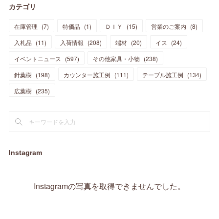
カテゴリ
(
11
)
(
44
)
(
14
)
(
31
)
(
28
)
(
15
)
(
12
)
(
7
)
(
8
)
(
11
)
(
14
)
在庫管理
(
7
)
特価品
(
1
)
ＤＩＹ
(
15
)
営業のご案内
(
8
)
(
23
)
(
23
)
(
17
)
(
18
)
(
13
)
(
23
)
(
5
)
(
5
)
(
10
)
(
14
)
入札品
(
11
)
入荷情報
(
208
)
端材
(
20
)
イス
(
24
)
(
17
)
(
20
)
(
3
)
(
11
)
(
14
)
(
6
)
(
9
)
(
11
)
(
15
)
イベントニュース
(
597
)
その他家具・小物
(
238
)
(
12
)
(
17
)
(
18
)
針葉樹
(
12
(
198
)
)
カウンター施工例
(
111
)
テーブル施工例
(
134
)
(
11
)
(
13
)
(
13
)
(
9
)
広葉樹
(
235
)
(
15
)
(
19
)
(
16
)
(
13
)
(
10
)
(
16
)
(
11
)
(
13
)
(
14
)
(
14
)
(
13
)
(
13
)
(
20
)
(
4
)
(
15
)
(
8
)
(
18
)
(
16
)
Instagram
(
16
)
(
10
)
(
16
)
(
13
)
(
11
)
(
13
)
(
2
)
Instagramの写真を取得できませんでした。
(
9
)
(
1
)