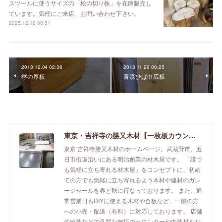
スツールに使うサイズの「桧の切り株」を在庫販売し
ています。気軽にご来店、お問い合わせ下さい。
2025.12.12 00:51
2013.12.04 02:38
2013.11.29 00:25
欅の厚板
青森ひば巾広板
東京・吉祥寺の勝又木材【一枚板カウンター】
東京 吉祥寺勝又木材のホームページ。武蔵野市、五
日市街道沿いにある明治創業の材木屋です。 「誰で
も気軽に立ち寄れる材木屋」をコンセプトに、初め
ての方でも気軽に立ち寄れるよう木材や建材のガレ
ージセールを春と秋に行なっております。 また、通
常営業日もDIYに使える木材や合板など、一般の方
への小売・配送（有料）に対応しております。 店舗
の改装などで良質な無垢のカウンターや内装材をお