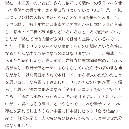
現在、木工房「のいとど」さんに依頼して製作中のラワン材を使
った扉付きの棚です。まだ扉は取りついていませんが、思った以
上にラワン材の天板がキレイだったので写真を撮ってみました。
ラワン材は、数十年前には東南アジア方面から日本に大量に入荷
し、窓枠・ドア枠・破風板などいろいろなところで使われていま
したが、現在では輸入量が激減して価格も上昇している材です。
ただ、柾目で巾３５０～４００ｍｍくらいの無垢材という条件に
なるとどんな木でも高価なものにはなりますが・・・。完成した
らまたご紹介しようと思います。吉祥寺に熊本物産館のようなお
店があり、昨日子供と一緒にぶらぶらしていたらその店の前を通
りがかり、以前何度かうちで木材・ベニヤを購入いただいたこと
を思い出し、立ち寄ってみました。せっかくなので何か買って帰
ろうと思い、酒のつまみになる「辛子レンコン」をいただいたと
ころ、「酒のつまみだったらいいのがありますよ。」と出された
のが「豆腐のもろみ漬け」というもので、これが辛子レンコンの
存在を忘れてしまうくらい本当に日本酒にピッタリ合う絶品つま
みで、熱燗を家で一人でちびちび飲みながらちょっと幸せな気分
になりました。